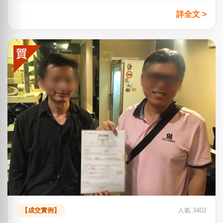
詳全文 >
【成交實例】
人氣 3402