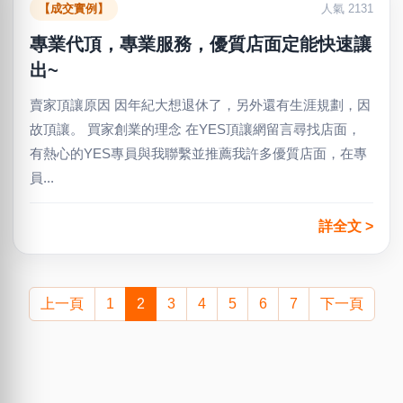
【成交實例】
人氣 3232
金店面就該延續傳承，頂到賺到
賣家頂讓原因 坪數漸漸覺得太小，想遷移到更大的店面，
店面搬遷，此位置才決定頂讓給有緣人。 買家創業的理念
周遭屬於黃金商辦路段，擁有相當眾多的客群，且還緊鄰
知名...
詳全文 >