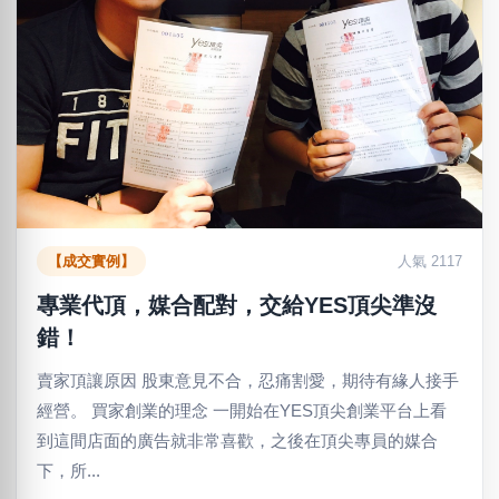
【成交實例】
人氣 2117
專業代頂，媒合配對，交給YES頂尖準沒
錯！
賣家頂讓原因 股東意見不合，忍痛割愛，期待有緣人接手
經營。 買家創業的理念 一開始在YES頂尖創業平台上看
到這間店面的廣告就非常喜歡，之後在頂尖專員的媒合
下，所...