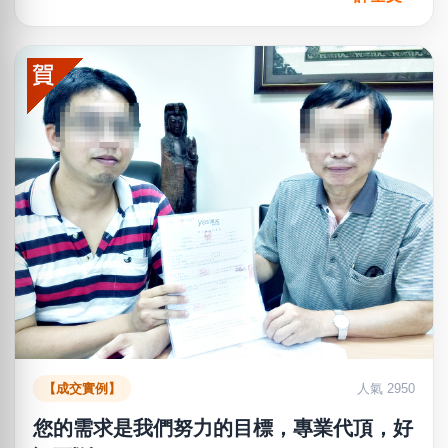
【成交實例】
人氣 2950
您的需求是我們努力的目標，專業代頂，好