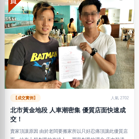
【成交實例】
人氣 2702
北市黃金地段 人車潮密集 優質店面快速成
交！
賣家頂讓原因 由於老闆要搬家所以只好忍痛頂讓此優質店