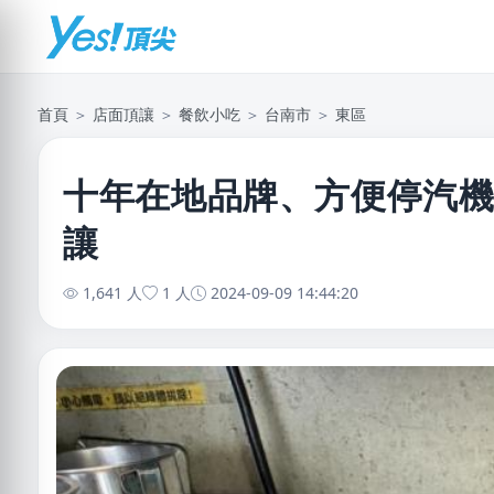
首頁
＞
店面頂讓
＞
餐飲小吃
＞
台南市
＞
東區
十年在地品牌、方便停汽
讓
1,641 人
1 人
2024-09-09 14:44:20