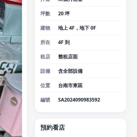
坪數
20 坪
建物
地上 4F，地下 0F
所在
4F 到
租店
整租店面
設備
含全部設備
位置
台南市東區
編號
SA2024090983592
預約看店