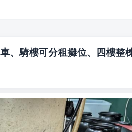
機車、騎樓可分租攤位、四樓整