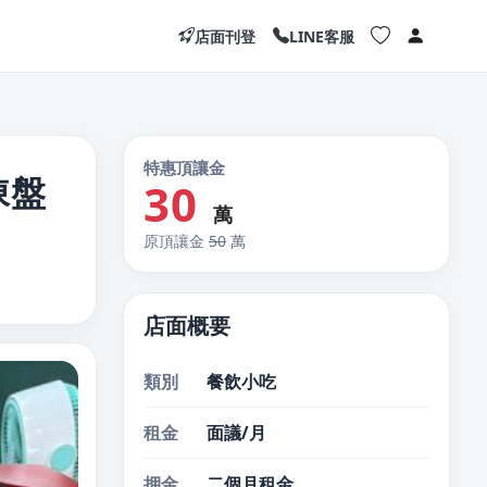
店面刊登
LINE客服
特惠頂讓金
棟盤
30
萬
原頂讓金
50
萬
店面概要
類別
餐飲小吃
租金
面議/月
押金
二個月租金