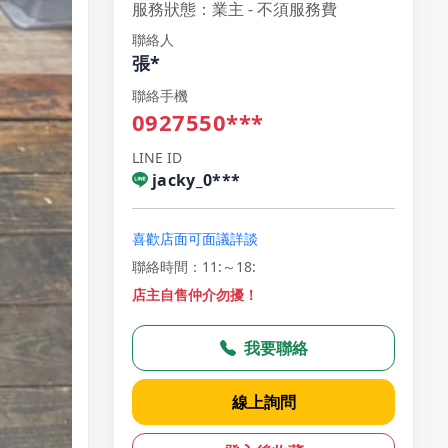
服務狀態：業主 - 不須服務費
聯絡人
張*
聯絡手機
0927550***
LINE ID
jacky_0***
喜歡店面可面議詳談
聯絡時間：11:～18:
店主自售仲介勿擾！
我要聯絡
線上詢問