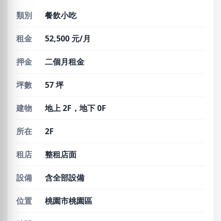
類別
餐飲小吃
租金
52,500 元/月
押金
二個月租金
坪數
57 坪
建物
地上 2F，地下 0F
所在
2F
租店
整租店面
設備
含全部設備
位置
桃園市桃園區