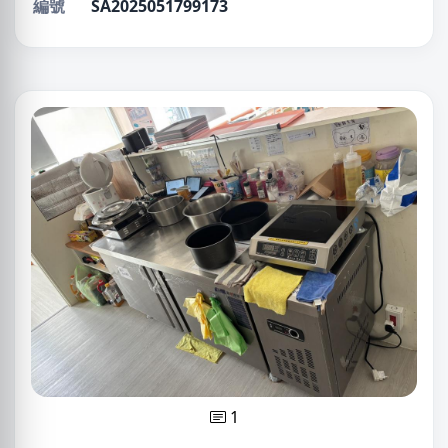
編號
SA2025051799173
1