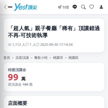
刊登
「超人氣」親子餐廳「稀有」頂讓錯過
不再-可技術執導
1,112 人
1 人
2025-09-30 17:14:34
首頁
＞
店面頂讓
＞
餐飲小吃
＞
桃園市
＞
桃園區
特惠頂讓金
99
萬
原頂讓金
188
萬
店面概要