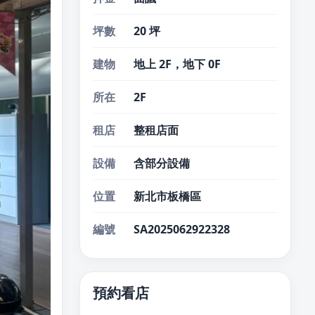
坪數
20 坪
建物
地上 2F，地下 0F
所在
2F
租店
整租店面
設備
含部分設備
位置
新北市板橋區
編號
SA2025062922328
預約看店