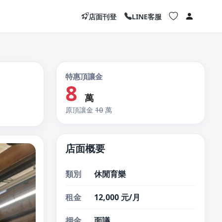
店面刊登
LINE客服
特惠頂讓金
8
萬
原頂讓金
10
萬
店面概要
類別
休閒育樂
租金
12,000 元/月
押金
面議