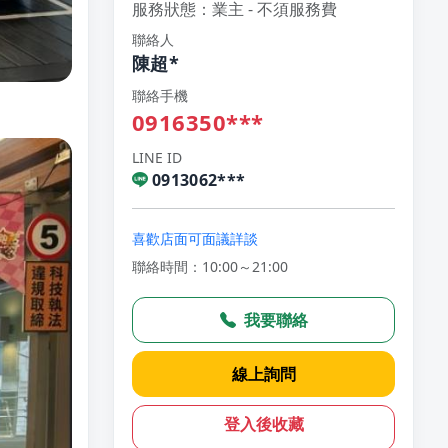
服務狀態：業主 - 不須服務費
聯絡人
陳超*
聯絡手機
0916350***
LINE ID
0913062***
喜歡店面可面議詳談
聯絡時間：10:00～21:00
我要聯絡
線上詢問
登入後收藏