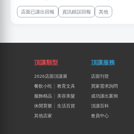
店面已讓出回報
資訊錯誤回報
其他
頂讓類型
頂讓服務
2026店面頂讓展
店面刊登
餐飲小吃
│
教育文具
買家需求詢問
服飾精品
│
美容美髮
成功讓出案例
休閒育樂
│
生活百貨
頂讓百科
其他店家
會員中心