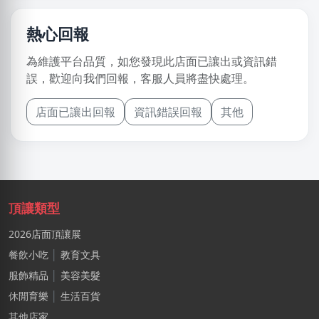
熱心回報
為維護平台品質，如您發現此店面已讓出或資訊錯
誤，歡迎向我們回報，客服人員將盡快處理。
店面已讓出回報
資訊錯誤回報
其他
頂讓類型
2026店面頂讓展
餐飲小吃
│
教育文具
服飾精品
│
美容美髮
休閒育樂
│
生活百貨
其他店家