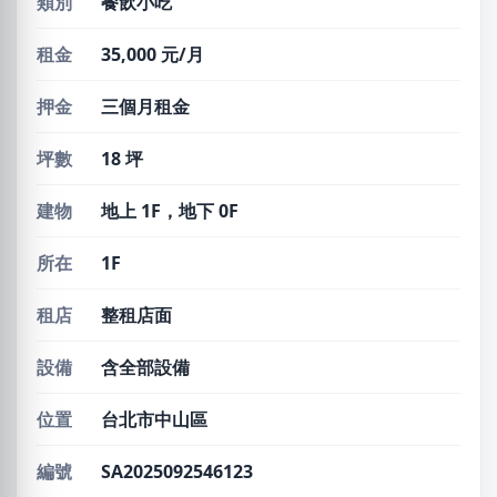
類別
餐飲小吃
租金
35,000 元/月
押金
三個月租金
坪數
18 坪
建物
地上 1F，地下 0F
所在
1F
租店
整租店面
設備
含全部設備
位置
台北市中山區
編號
SA2025092546123