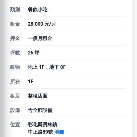
類別
餐飲小吃
租金
28,000 元/月
押金
一個月租金
坪數
26 坪
建物
地上 1F，地下 0F
所在
1F
租店
整租店面
設備
含全部設備
位置
彰化縣員林鎮
中正路89號
地圖