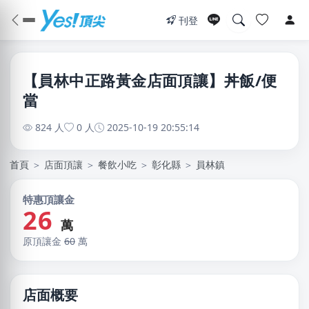
刊登
【員林中正路黃金店面頂讓】丼飯/便
當
824 人
0 人
2025-10-19 20:55:14
首頁
＞
店面頂讓
＞
餐飲小吃
＞
彰化縣
＞
員林鎮
特惠頂讓金
26
萬
原頂讓金
60
萬
店面概要