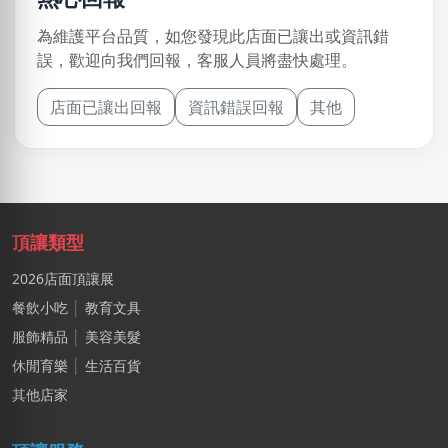
為維護平台品質，如您發現此店面已讓出或資訊錯
誤，歡迎向我們回報，客服人員將盡快處理。
店面已讓出回報
資訊錯誤回報
其他
頂讓類型
2026店面頂讓展
餐飲小吃
│
教育文具
服飾精品
│
美容美髮
休閒育樂
│
生活百貨
其他店家