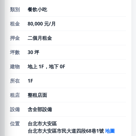
類別
餐飲小吃
租金
80,000 元/月
押金
二個月租金
坪數
30 坪
建物
地上 1F，地下 0F
所在
1F
租店
整租店面
設備
含全部設備
位置
台北市大安區
台北市大安區市民大道四段68巷1號
地圖