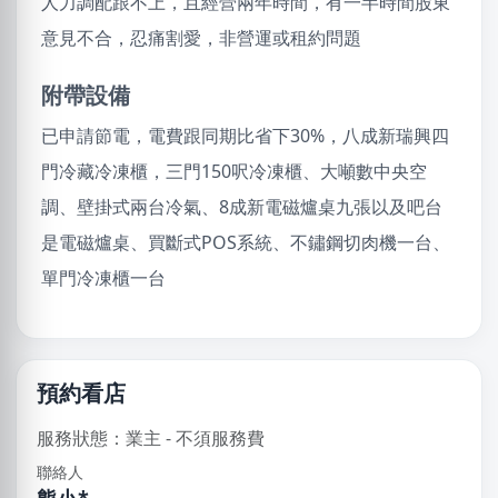
人力調配跟不上，且經營兩年時間，有一半時間股東
意見不合，忍痛割愛，非營運或租約問題
附帶設備
已申請節電，電費跟同期比省下30%，八成新瑞興四
門冷藏冷凍櫃，三門150呎冷凍櫃、大噸數中央空
調、壁掛式兩台冷氣、8成新電磁爐桌九張以及吧台
是電磁爐桌、買斷式POS系統、不鏽鋼切肉機一台、
單門冷凍櫃一台
預約看店
服務狀態：業主 - 不須服務費
聯絡人
熊小*