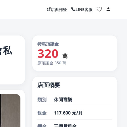
店面刊登
LINE客服
特惠頂讓金
會私
320
萬
原頂讓金
350
萬
店面概要
類別
休閒育樂
租金
117,600 元/月
押金
三個月租金