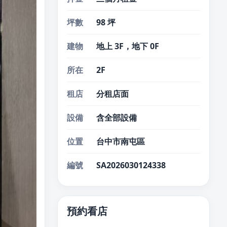
坪數
98 坪
建物
地上 3F，地下 0F
所在
2F
租店
分租店面
設備
含全部設備
位置
台中市南屯區
編號
SA2026030124338
預約看店