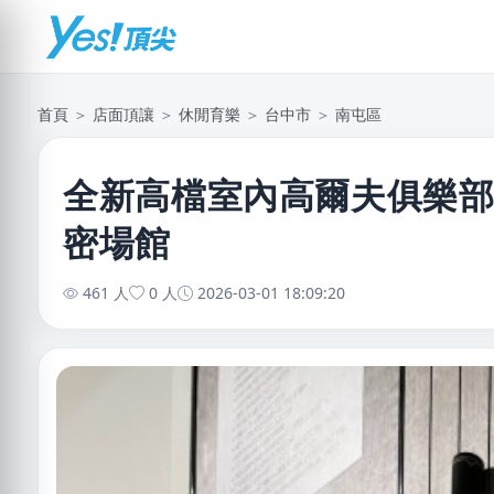
首頁
＞
店面頂讓
＞
休閒育樂
＞
台中市
＞
南屯區
全新高檔室內高爾夫俱樂
密場館
461 人
0 人
2026-03-01 18:09:20