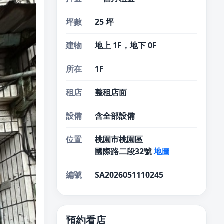
坪數
25 坪
建物
地上 1F，地下 0F
所在
1F
租店
整租店面
設備
含全部設備
位置
桃園市桃園區
國際路二段32號
地圖
編號
SA2026051110245
預約看店