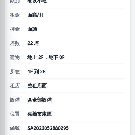
類別
餐飲小吃
租金
面議/月
押金
面議
坪數
22 坪
建物
地上 2F，地下 0F
所在
1F 到 2F
租店
整租店面
設備
含全部設備
位置
嘉義市東區
編號
SA2026052880295