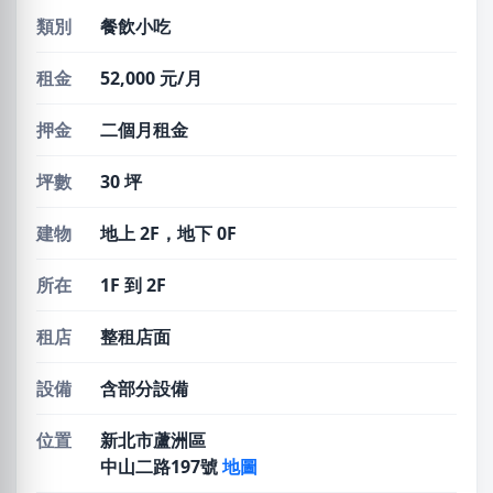
類別
餐飲小吃
租金
52,000 元/月
押金
二個月租金
坪數
30 坪
建物
地上 2F，地下 0F
所在
1F 到 2F
租店
整租店面
設備
含部分設備
位置
新北市蘆洲區
中山二路197號
地圖