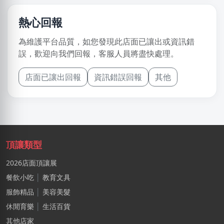
熱心回報
為維護平台品質，如您發現此店面已讓出或資訊錯
誤，歡迎向我們回報，客服人員將盡快處理。
店面已讓出回報
資訊錯誤回報
其他
頂讓類型
2026店面頂讓展
餐飲小吃
│
教育文具
服飾精品
│
美容美髮
休閒育樂
│
生活百貨
其他店家