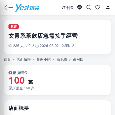
刊登
急讓
文青系茶飲店急需接手經營
286 人
0 人
2026-06-02 12:55:12
首頁
＞
店面頂讓
＞
餐飲小吃
＞
新北市
＞
蘆洲區
特惠頂讓金
100
萬
原頂讓金
160
萬
店面概要