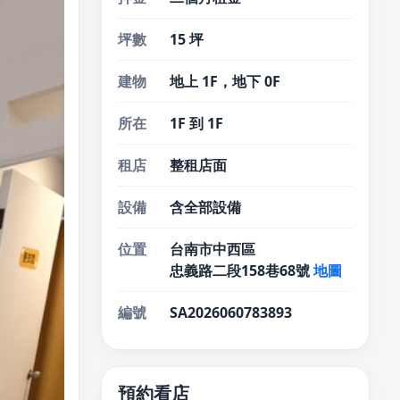
坪數
15 坪
建物
地上 1F，地下 0F
所在
1F 到 1F
租店
整租店面
設備
含全部設備
位置
台南市中西區
忠義路二段158巷68號
地圖
編號
SA2026060783893
預約看店