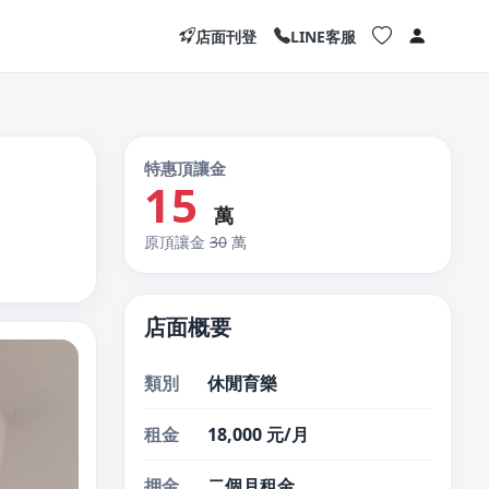
店面刊登
LINE客服
特惠頂讓金
15
萬
原頂讓金
30
萬
店面概要
類別
休閒育樂
租金
18,000 元/月
押金
二個月租金