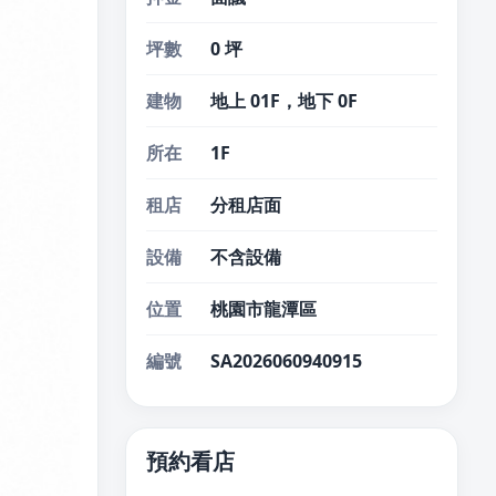
坪數
0 坪
建物
地上 01F，地下 0F
所在
1F
租店
分租店面
設備
不含設備
位置
桃園市龍潭區
編號
SA2026060940915
預約看店