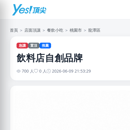
首頁
＞
店面頂讓
＞
餐飲小吃
＞
桃園市
＞
龍潭區
急讓
置頂
推薦
飲料店自創品牌
700 人
0 人
2026-06-09 21:53:29