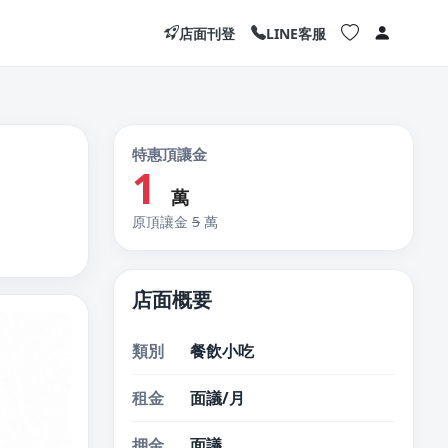
店面刊登
LINE客服
特惠頂讓金
1
萬
原頂讓金
5
萬
店面概要
類別
餐飲小吃
租金
面議/月
押金
面議