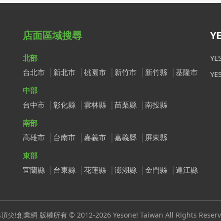
店面區域搜尋
Y
北部
Y
台北市
新北市
桃園市
新竹市
新竹縣
基隆市
Y
中部
台中市
彰化縣
雲林縣
苗栗縣
南投縣
南部
高雄市
台南市
嘉義市
嘉義縣
屏東縣
東部
宜蘭縣
台東縣
花蓮縣
澎湖縣
金門縣
連江縣
s頂尖!創業網 版權所有 © 2012-2026 Yesone! Taiwan All Rights Reserv