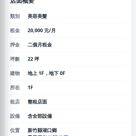
店面概要
類別
美容美髮
租金
20,000 元/月
押金
二個月租金
坪數
22 坪
建物
地上 1F，地下 0F
所在
1F
租店
整租店面
設備
含全部設備
位置
新竹縣湖口鄉