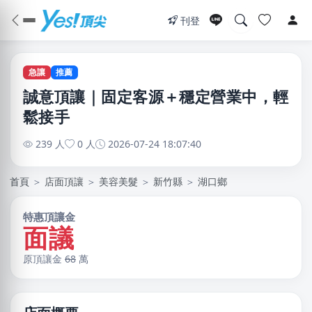
刊登
急讓
推薦
誠意頂讓｜固定客源＋穩定營業中，輕
鬆接手
239 人
0 人
2026-07-24 18:07:40
首頁
＞
店面頂讓
＞
美容美髮
＞
新竹縣
＞
湖口鄉
特惠頂讓金
面議
原頂讓金
68
萬