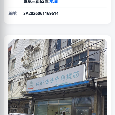
鳳凰三街62號
地圖
編號
SA2026061169614