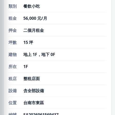
類別
餐飲小吃
租金
56,000 元/月
押金
二個月租金
坪數
15 坪
建物
地上 1F，地下 0F
所在
1F
租店
整租店面
設備
含全部設備
位置
台南市東區
編號
SA2026061569437