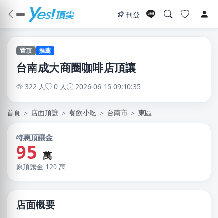
刊登
置頂
推薦
台南成大商圈咖啡店頂讓
322 人
0 人
2026-06-15 09:10:35
首頁
＞
店面頂讓
＞
餐飲小吃
＞
台南市
＞
東區
特惠頂讓金
95
萬
原頂讓金
120
萬
店面概要