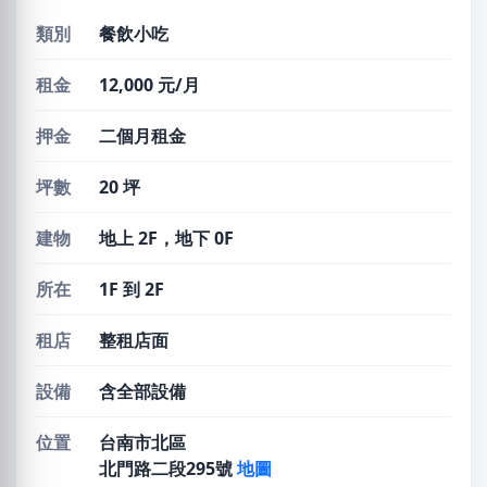
類別
餐飲小吃
租金
12,000 元/月
押金
二個月租金
坪數
20 坪
建物
地上 2F，地下 0F
所在
1F 到 2F
租店
整租店面
設備
含全部設備
位置
台南市北區
北門路二段295號
地圖