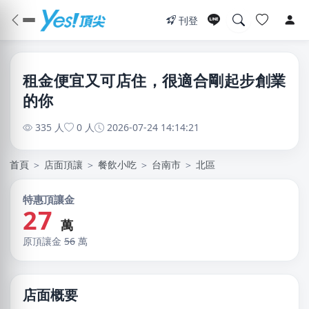
刊登
租金便宜又可店住，很適合剛起步創業
的你
335 人
0 人
2026-07-24 14:14:21
首頁
＞
店面頂讓
＞
餐飲小吃
＞
台南市
＞
北區
特惠頂讓金
27
萬
原頂讓金
56
萬
店面概要