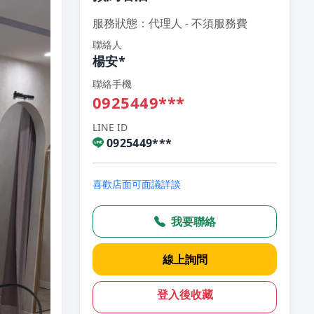
服務狀態：代理人 - 不須服務費
聯絡人
楊安*
聯絡手機
0925449***
LINE ID
0925449***
喜歡店面可面議詳談
我要聯絡
線上詢問
登入後收藏