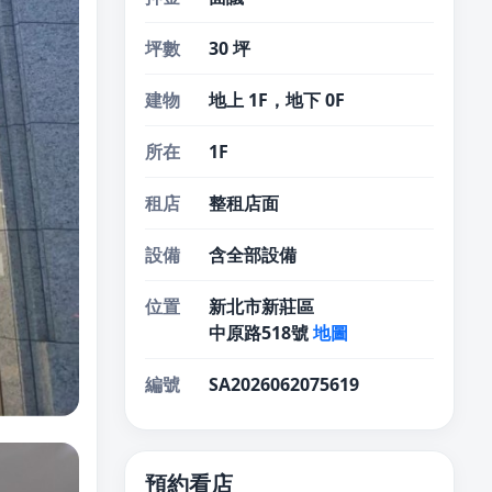
坪數
30 坪
建物
地上 1F，地下 0F
所在
1F
租店
整租店面
設備
含全部設備
位置
新北市新莊區
中原路518號
地圖
編號
SA2026062075619
預約看店