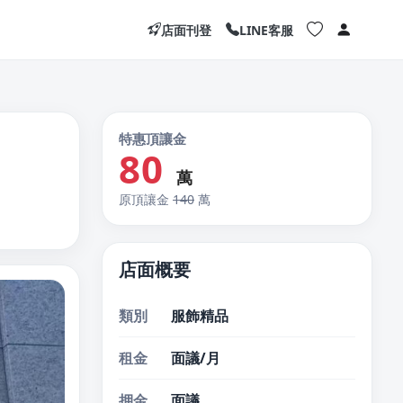
店面刊登
LINE客服
特惠頂讓金
80
萬
原頂讓金
140
萬
店面概要
類別
服飾精品
租金
面議/月
押金
面議