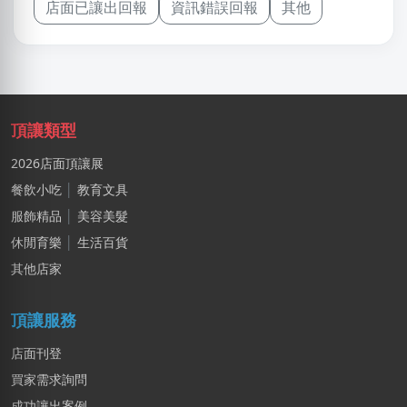
店面已讓出回報
資訊錯誤回報
其他
頂讓類型
2026店面頂讓展
餐飲小吃
│
教育文具
服飾精品
│
美容美髮
休閒育樂
│
生活百貨
其他店家
頂讓服務
店面刊登
買家需求詢問
成功讓出案例