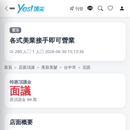
刊登
置頂
各式美業接手即可營業
280 人
1 人
2026-06-30 15:13:36
首頁
＞
店面頂讓
＞
美容美髮
＞
台中市
＞
北區
特惠頂讓金
面議
原頂讓金
50
萬
店面概要