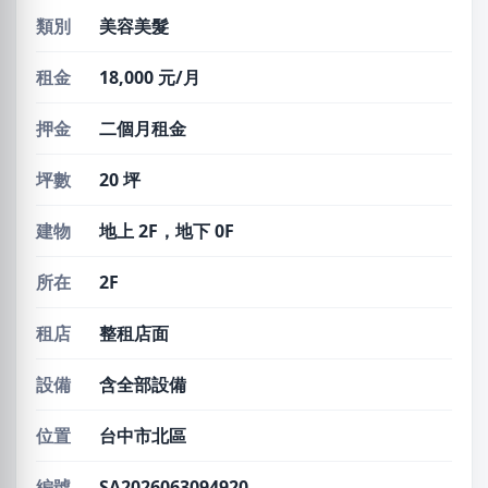
類別
美容美髮
租金
18,000 元/月
押金
二個月租金
坪數
20 坪
建物
地上 2F，地下 0F
所在
2F
租店
整租店面
設備
含全部設備
位置
台中市北區
編號
SA2026063094920