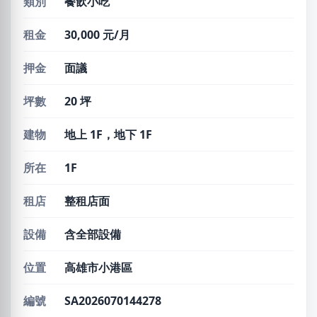
類別
餐飲小吃
租金
30,000 元/月
押金
面議
坪數
20 坪
建物
地上 1F，地下 1F
所在
1F
租店
整租店面
設備
含全部設備
位置
高雄市小港區
編號
SA2026070144278