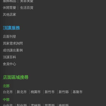
服飾精品
│
美容美髮
休閒育樂
│
生活百貨
其他店家
頂讓服務
店面刊登
買家需求詢問
成功讓出案例
頂讓百科
會員中心
店面區域搜尋
北部
台北市
新北市
桃園市
新竹市
新竹縣
基隆市
中部
台中市
彰化縣
雲林縣
苗栗縣
南投縣