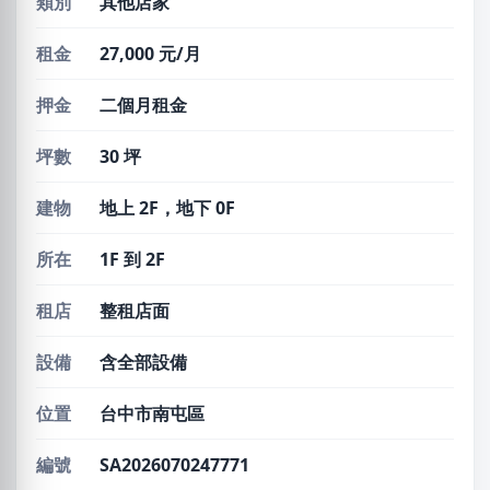
類別
其他店家
租金
27,000 元/月
押金
二個月租金
坪數
30 坪
建物
地上 2F，地下 0F
所在
1F 到 2F
租店
整租店面
設備
含全部設備
位置
台中市南屯區
編號
SA2026070247771