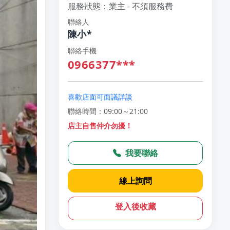
服務狀態：業主 - 不須服務費
聯絡人
陳小*
聯絡手機
0966377***
喜歡店面可面議詳談
聯絡時間：09:00～21:00
店主自售仲介勿擾！
我要聯絡
線上詢問
登入後收藏