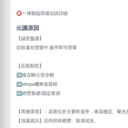
⭕️一律親臨現場洽談詳細
出讓原因
【誠意盤讓】
目前還在營業中.接手即可營業
【店面類型】
➡️復古騎士安全帽
➡️vespa機車改裝精
➡️經營基礎/固定客源
【周邊環境】：店面位於主要幹道旁，車流穩定、曝光
【頂讓資訊】店內現有硬體、裝潢現況。