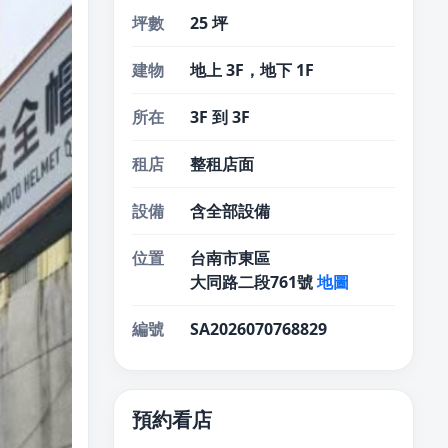
坪數
25 坪
建物
地上 3F，地下 1F
所在
3F 到 3F
租店
整租店面
設備
含全部設備
位置
台南市東區
大同路二段761號
地圖
編號
SA2026070768829
預約看店