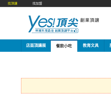
找頂讓
找加盟
店面頂讓展
教育文具
餐飲小吃