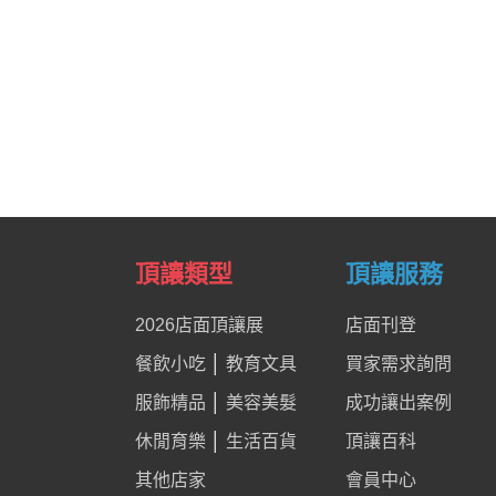
頂讓類型
頂讓服務
2026店面頂讓展
店面刊登
餐飲小吃
│
教育文具
買家需求詢問
服飾精品
│
美容美髮
成功讓出案例
休閒育樂
│
生活百貨
頂讓百科
其他店家
會員中心