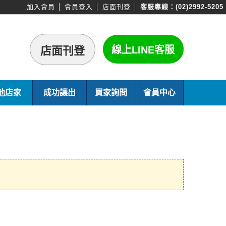
加入會員
│
會員登入
│
店面刊登
│
客服專線：
(02)2992-5205
他店家
成功讓出
買家詢問
會員中心