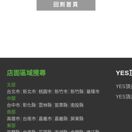
店面區域搜尋
YES
北部
YES頂
台北市
│
新北市
│
桃園市
│
新竹市
│
新竹縣
│
基隆市
YES頂
中部
台中市
│
彰化縣
│
雲林縣
│
苗栗縣
│
南投縣
南部
高雄市
│
台南市
│
嘉義市
│
嘉義縣
│
屏東縣
東部