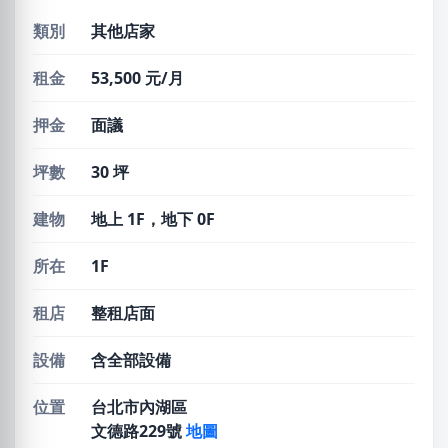
類別
其他店家
租金
53,500 元/月
押金
面議
坪數
30 坪
建物
地上 1F，地下 0F
所在
1F
租店
整租店面
設備
含全部設備
位置
台北市內湖區
文德路229號
地圖