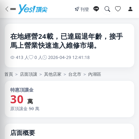
刊登
在地經營24載，已達屆退年齡，接手
馬上營業快速進入維修市場。
413 人
0 人
2026-04-29 12:41:18
首頁
＞
店面頂讓
＞
其他店家
＞
台北市
＞
內湖區
特惠頂讓金
30
萬
原頂讓金
50
萬
店面概要