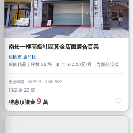
南崁一極高級社區黃金店面適合百業
桃園市
蘆竹區
服飾精品｜坪數 26 坪｜租金 52,500元/月｜含部分設備
更新時間：2025-06-19 06:15:22
頂讓金
20
萬
9
特惠頂讓金
萬