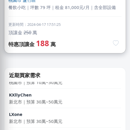
桃園市
蘆竹區
餐飲小吃｜坪數 79 坪｜租金 81,000元/月｜含全部設備
更新時間：2024-04-17 17:51:25
莊X岑
頂讓金
250
萬
高雄市｜預算 30萬~50萬元
188
特惠頂讓金
萬
許X昌
台中市｜預算 10萬元以下
邱X恩
近期買家需求
桃園市｜預算 10萬~30萬元
KXllyChen
新北市｜預算 30萬~50萬元
LXone
新北市｜預算 30萬~50萬元
麥X