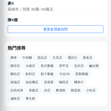
高雄市｜預算 30萬~50萬元
陳X棚
台中市｜預算 10萬元以下
看更多買家詢問
李X生
新北市｜預算 10萬元以下
熱門搜尋
莊X岑
高雄市｜預算 30萬~50萬元
攤車
牛肉麵
甜品店
文具店
通訊行
素食店
許X昌
雞排店
火鍋店
美式餐廳
美甲店
洗衣店
鹹水雞
台中市｜預算 10萬元以下
麵包店
飲料店
親子餐廳
卡拉OK
景觀餐廳
邱X恩
瑜珈店
娃娃機店
居酒屋
咖啡店
機車行
桃園市｜預算 10萬~30萬元
自助洗車
美髮店
冰店
餐酒館
雞蛋糕
小吃店
KXllyChen
滷味店
養生館
新北市｜預算 30萬~50萬元