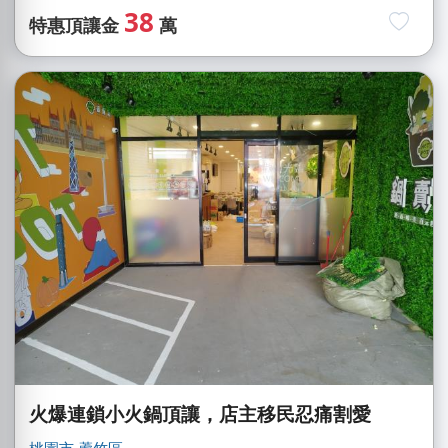
38
特惠頂讓金
萬
火爆連鎖小火鍋頂讓，店主移民忍痛割愛