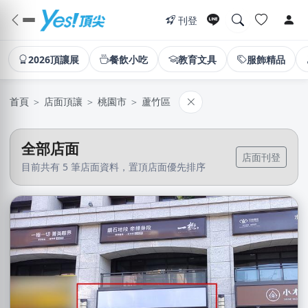
刊登
2026頂讓展
餐飲小吃
教育文具
服飾精品
首頁
＞
店面頂讓
＞
桃園市
＞
蘆竹區
全部店面
店面刊登
目前共有 5 筆店面資料，置頂店面優先排序