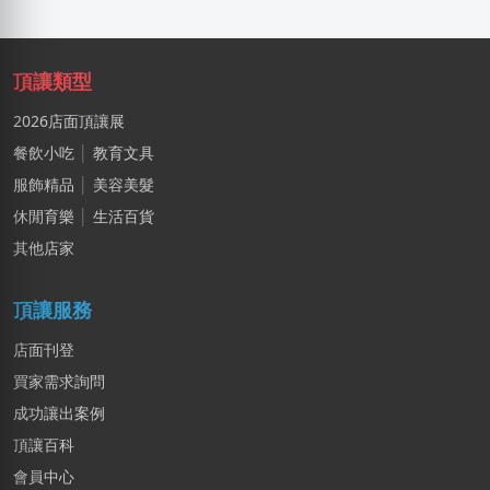
LXone
新北市｜預算 30萬~50萬元
頂讓類型
麥X
高雄市｜預算 30萬~50萬元
2026店面頂讓展
餐飲小吃
│
教育文具
陳X棚
服飾精品
│
美容美髮
台中市｜預算 10萬元以下
休閒育樂
│
生活百貨
李X生
其他店家
新北市｜預算 10萬元以下
頂讓服務
店面刊登
買家需求詢問
成功讓出案例
頂讓百科
會員中心