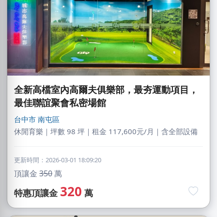
全新高檔室內高爾夫俱樂部，最夯運動項目，
最佳聯誼聚會私密場館
台中市
南屯區
休閒育樂｜坪數 98 坪｜租金 117,600元/月｜含全部設備
更新時間：2026-03-01 18:09:20
頂讓金
350
萬
320
特惠頂讓金
萬