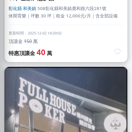
彰化縣
和美鎮
508彰化縣和美鎮鹿和路六段281號
休閒育樂｜坪數 30 坪｜租金 12,000元/月｜含全部設備
更新時間：2025-12-02 14:29:02
頂讓金
150
萬
40
特惠頂讓金
萬