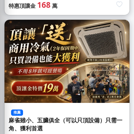
168
特惠頂讓金
萬
推薦
麻雀雖小、五臟俱全（可以只頂設備）只需一
角、獲利首選