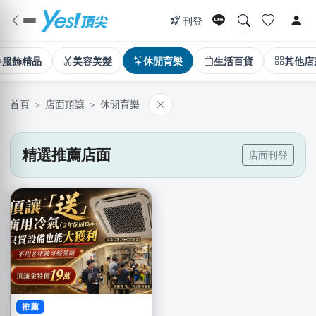
刊登
服飾精品
美容美髮
休閒育樂
生活百貨
其他店
首頁
＞
店面頂讓
＞
休閒育樂
精選推薦店面
店面刊登
推薦