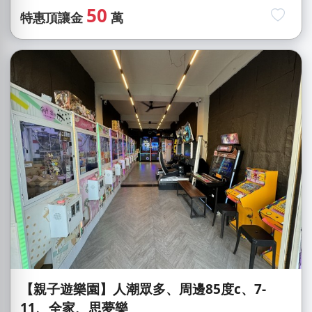
50
特惠頂讓金
萬
【親子遊樂園】人潮眾多、周邊85度c、7-
11、全家、思夢樂