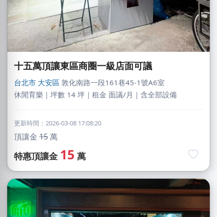
十五萬頂讓東區商圈一級店面可議
台北市
大安區
敦化南路一段161巷45-1號A6室
休閒育樂｜坪數 14 坪｜租金 面議/月｜含全部設備
更新時間：2026-03-08 17:08:20
頂讓金
15
萬
15
特惠頂讓金
萬