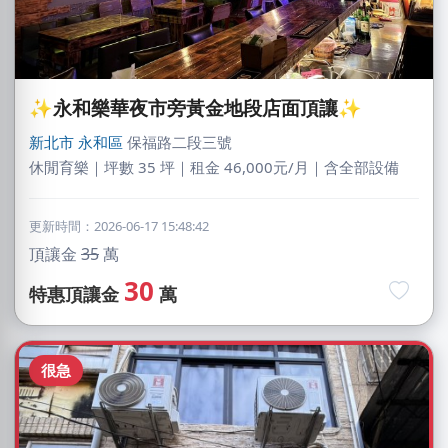
✨永和樂華夜市旁黃金地段店面頂讓✨
新北市
永和區
保福路二段三號
休閒育樂｜坪數 35 坪｜租金 46,000元/月｜含全部設備
更新時間：2026-06-17 15:48:42
頂讓金
35
萬
30
特惠頂讓金
萬
很急