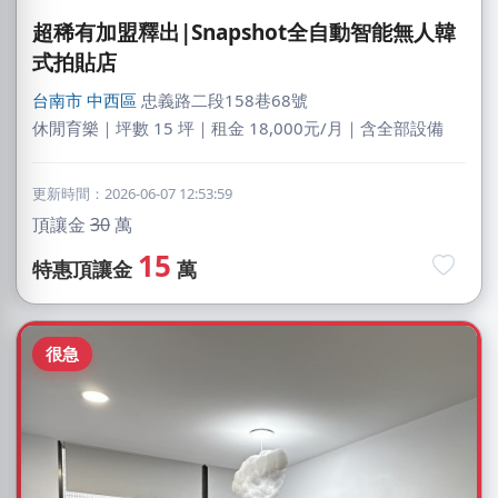
超稀有加盟釋出|Snapshot全自動智能無人韓
式拍貼店
台南市
中西區
忠義路二段158巷68號
休閒育樂｜坪數 15 坪｜租金 18,000元/月｜含全部設備
更新時間：2026-06-07 12:53:59
頂讓金
30
萬
15
特惠頂讓金
萬
很急