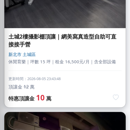
土城2樓攝影棚頂讓｜網美寫真造型自助可直
接接手營
新北市
土城區
休閒育樂｜坪數 15 坪｜租金 16,500元/月｜含全部設備
更新時間：2026-08-05 23:43:48
頂讓金
12
萬
10
特惠頂讓金
萬