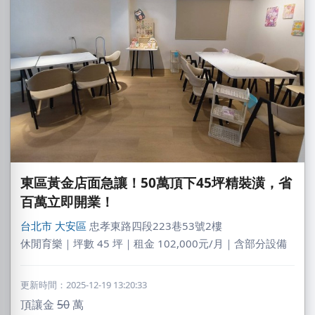
東區黃金店面急讓！50萬頂下45坪精裝潢，省
百萬立即開業！
台北市
大安區
忠孝東路四段223巷53號2樓
休閒育樂｜坪數 45 坪｜租金 102,000元/月｜含部分設備
更新時間：2025-12-19 13:20:33
頂讓金
50
萬