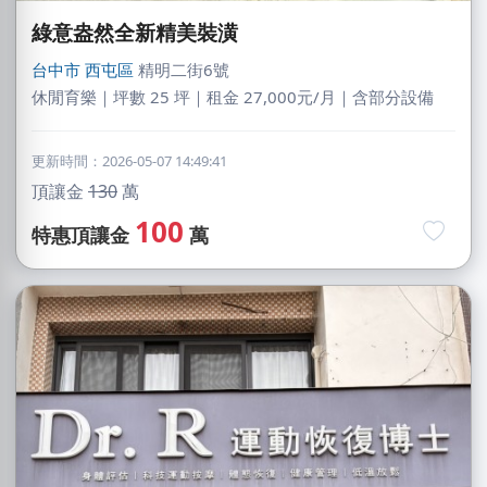
綠意盎然全新精美裝潢
台中市
西屯區
精明二街6號
休閒育樂｜坪數 25 坪｜租金 27,000元/月｜含部分設備
更新時間：2026-05-07 14:49:41
頂讓金
130
萬
100
特惠頂讓金
萬