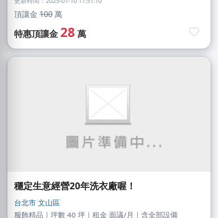
更新時間：2025-01-10 17:51:10
頂讓金
100
萬
28
特惠頂讓金
萬
穩定生意經營20年洗衣廠喔！
台北市
文山區
服飾精品｜坪數 40 坪｜租金 面議/月｜含全部設備