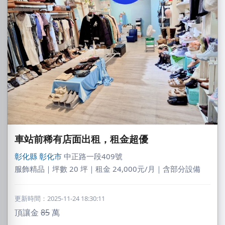
車站前稀有店面出租，租金超優
彰化縣
彰化市
中正路一段409號
服飾精品｜坪數 20 坪｜租金 24,000元/月｜含部分設備
更新時間：2025-11-24 18:30:11
頂讓金
85
萬