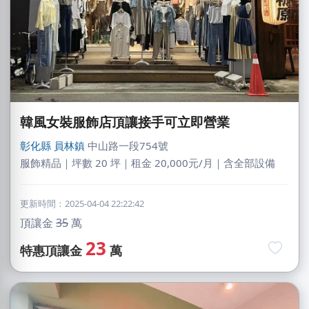
韓風女裝服飾店頂讓接手可立即營業
彰化縣
員林鎮
中山路一段754號
服飾精品｜坪數 20 坪｜租金 20,000元/月｜含全部設備
更新時間：2025-04-04 22:22:42
頂讓金
35
萬
23
特惠頂讓金
萬