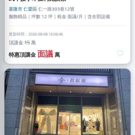
基隆市
仁愛區
仁一路303巷12號
服飾精品｜坪數 12 坪｜租金 面議/月｜含全部設備
更新時間：2026-08-08 16:06:46
頂讓金
15
萬
面議
特惠頂讓金
萬