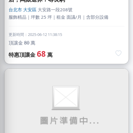
台北市
大安區
大安路一段208號
服飾精品｜坪數 25 坪｜租金 面議/月｜含部分設備
更新時間：2025-06-12 11:38:15
頂讓金
80
萬
68
特惠頂讓金
萬