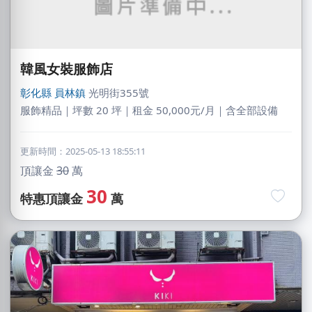
韓風女裝服飾店
彰化縣
員林鎮
光明街355號
服飾精品｜坪數 20 坪｜租金 50,000元/月｜含全部設備
更新時間：2025-05-13 18:55:11
頂讓金
30
萬
30
特惠頂讓金
萬