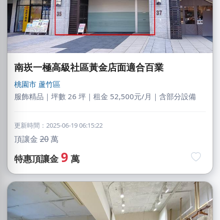
南崁一極高級社區黃金店面適合百業
桃園市
蘆竹區
服飾精品｜坪數 26 坪｜租金 52,500元/月｜含部分設備
更新時間：2025-06-19 06:15:22
頂讓金
20
萬
9
特惠頂讓金
萬