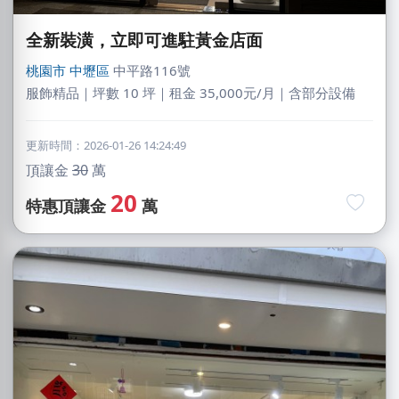
全新裝潢，立即可進駐黃金店面
桃園市
中壢區
中平路116號
服飾精品｜坪數 10 坪｜租金 35,000元/月｜含部分設備
更新時間：2026-01-26 14:24:49
頂讓金
30
萬
20
特惠頂讓金
萬