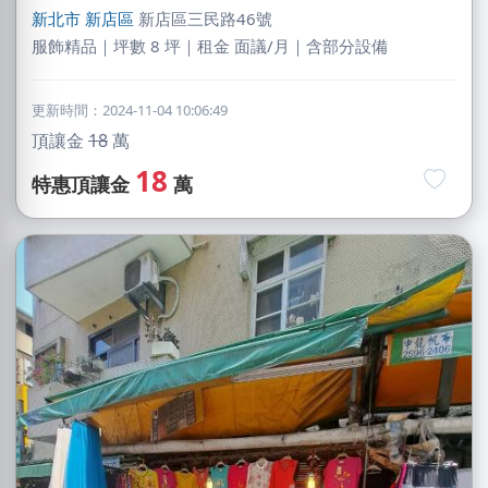
新北市
新店區
新店區三民路46號
服飾精品｜坪數 8 坪｜租金 面議/月｜含部分設備
更新時間：2024-11-04 10:06:49
頂讓金
18
萬
18
特惠頂讓金
萬