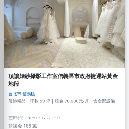
頂讓婚紗攝影工作室信義區市政府捷運站黃金
地段
台北市
信義區
服飾精品｜坪數 59 坪｜租金 70,000元/月｜含全部設備
更新時間：2025-06-17 22:23:37
頂讓金
188
萬