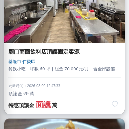
廟口商圈飲料店頂讓固定客源
基隆市
仁愛區
餐飲小吃｜坪數 60 坪｜租金 70,000元/月｜含全部設備
更新時間：2026-08-02 12:47:33
頂讓金
20
萬
面議
特惠頂讓金
萬