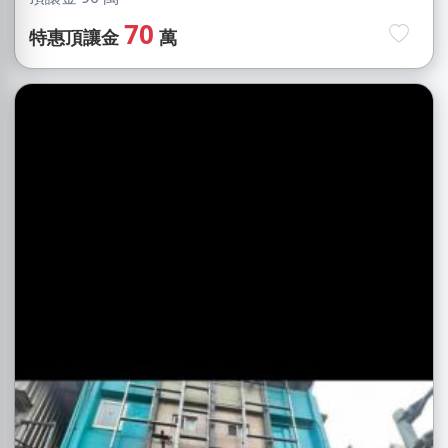
70
特惠頂讓金
萬