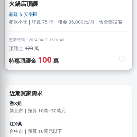
火鍋店頂讓
基隆市
安樂區
餐飲小吃｜坪數 75 坪｜租金 35,000元/月｜含全部設備
陳X姐
台北市｜預算 10萬~30萬元
更新時間：2024-04-22 16:01:46
LXone
頂讓金
120
萬
新北市｜預算 30萬~50萬元
100
特惠頂讓金
萬
韓X勳
新北市｜預算 10萬~30萬元
游X姐
近期買家需求
新北市｜預算 10萬~30萬元
江X珮
台中市｜預算 10萬元以下
陳X文