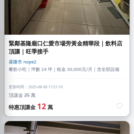
緊鄰基隆廟口仁愛市場旁黃金精華段｜飲料店
頂讓｜旺季接手
基隆市
nope2
餐飲小吃｜坪數 24 坪｜租金 30,000元/月｜含全部設備
更新時間：2025-08-08 17:21:19
頂讓金
25
萬
12
特惠頂讓金
萬