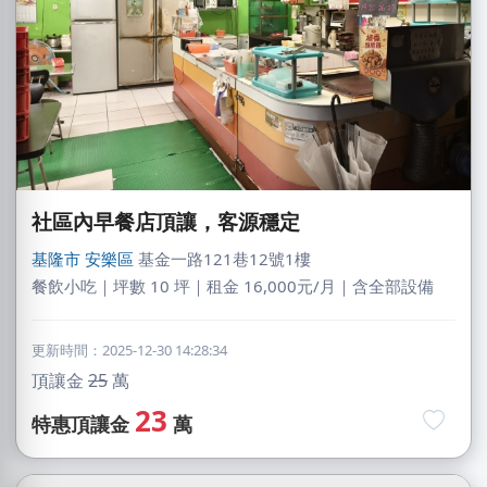
社區內早餐店頂讓，客源穩定
基隆市
安樂區
基金一路121巷12號1樓
餐飲小吃｜坪數 10 坪｜租金 16,000元/月｜含全部設備
更新時間：2025-12-30 14:28:34
頂讓金
25
萬
23
特惠頂讓金
萬