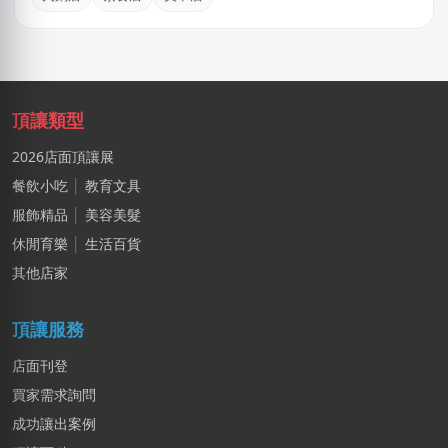
台中市｜預算 10萬元以下
陳X文
台北市｜預算 30萬~50萬元
頂讓類型
江X珮
台中市｜預算 10萬元以下
2026店面頂讓展
餐飲小吃
│
教育文具
廖X姐
服飾精品
│
美容美髮
南投縣｜預算 10萬~30萬元
休閒育樂
│
生活百貨
其他店家
頂讓服務
店面刊登
買家需求詢問
成功讓出案例