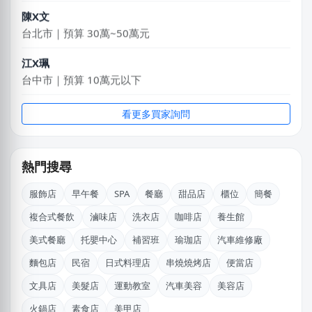
台北市｜預算 30萬~50萬元
江X珮
台中市｜預算 10萬元以下
廖X姐
南投縣｜預算 10萬~30萬元
看更多買家詢問
陳X姐
台北市｜預算 10萬~30萬元
熱門搜尋
LXone
新北市｜預算 30萬~50萬元
服飾店
早午餐
SPA
餐廳
甜品店
櫃位
簡餐
韓X勳
複合式餐飲
滷味店
洗衣店
咖啡店
養生館
新北市｜預算 10萬~30萬元
美式餐廳
托嬰中心
補習班
瑜珈店
汽車維修廠
麵包店
民宿
日式料理店
串燒燒烤店
便當店
游X姐
新北市｜預算 10萬~30萬元
文具店
美髮店
運動教室
汽車美容
美容店
火鍋店
素食店
美甲店
江X珮