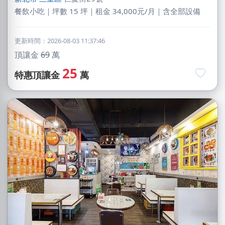
餐飲小吃｜坪數 15 坪｜租金 34,000元/月｜含全部設備
更新時間：2026-08-03 11:37:46
頂讓金
69
萬
25
特惠頂讓金
萬