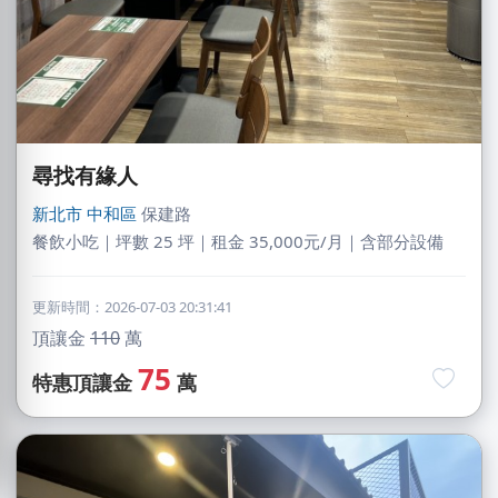
尋找有緣人
新北市
中和區
保建路
餐飲小吃｜坪數 25 坪｜租金 35,000元/月｜含部分設備
更新時間：2026-07-03 20:31:41
頂讓金
110
萬
75
特惠頂讓金
萬