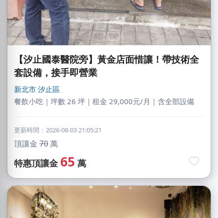
【汐止國泰醫院旁】黃金店面惜讓！帶技術全
套設備，接手即營業
新北市
汐止區
餐飲小吃｜坪數 26 坪｜租金 29,000元/月｜含全部設備
更新時間：2026-08-03 21:05:21
頂讓金
70
萬
65
特惠頂讓金
萬