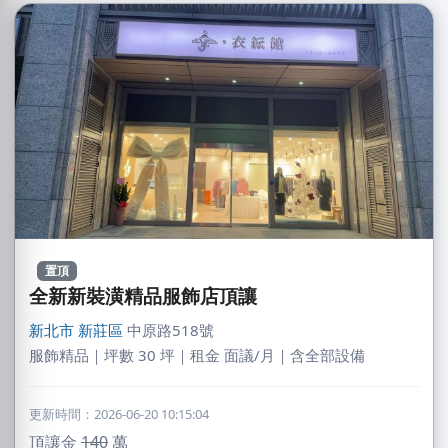
置頂
全新新裝潢精品服飾店頂讓
新北市
新莊區
中原路518號
服飾精品｜坪數 30 坪｜租金 面議/月｜含全部設備
更新時間：2026-06-20 10:15:04
頂讓金
140
萬