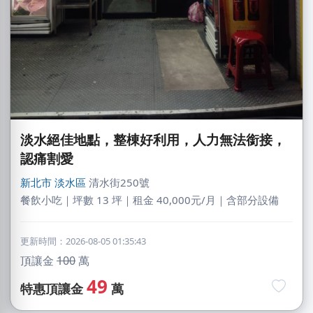
淡水絕佳地點，整棟好利用，人力無法銜接，
認痛割愛
新北市
淡水區
清水街250號
餐飲小吃｜坪數 13 坪｜租金 40,000元/月｜含部分設備
更新時間：2026-08-05 01:35:43
頂讓金
100
萬
49
特惠頂讓金
萬