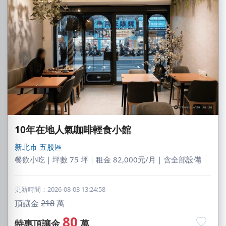
10年在地人氣咖啡輕食小館
新北市
五股區
餐飲小吃｜坪數 75 坪｜租金 82,000元/月｜含全部設備
更新時間：2026-08-03 13:24:58
頂讓金
218
萬
80
特惠頂讓金
萬