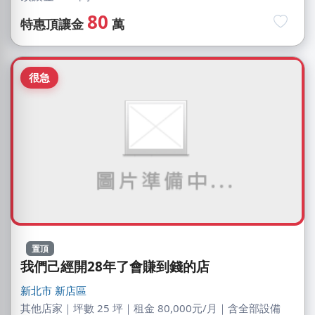
80
特惠頂讓金
萬
很急
置頂
我們己經開28年了會賺到錢的店
新北市
新店區
其他店家｜坪數 25 坪｜租金 80,000元/月｜含全部設備