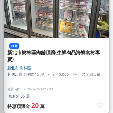
推薦
新北市樹林區肉舖頂讓(生鮮肉品海鮮食材專
賣)
新北市
樹林區
其他店家｜坪數 15 坪｜租金 40,000元/月｜含全部設備
更新時間：2026-07-05 11:19:33
頂讓金
35
萬
20
特惠頂讓金
萬