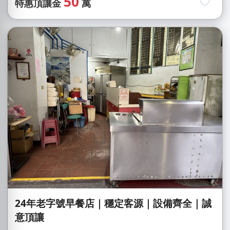
50
特惠頂讓金
萬
24年老字號早餐店｜穩定客源｜設備齊全｜誠
意頂讓