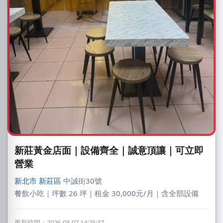
新莊黃金店面｜設備齊全｜誠意頂讓｜可立即
營業
新北市
新莊區
中誠街30號
餐飲小吃｜坪數 26 坪｜租金 30,000元/月｜含全部設備
更新時間：2026-08-07 14:25:37