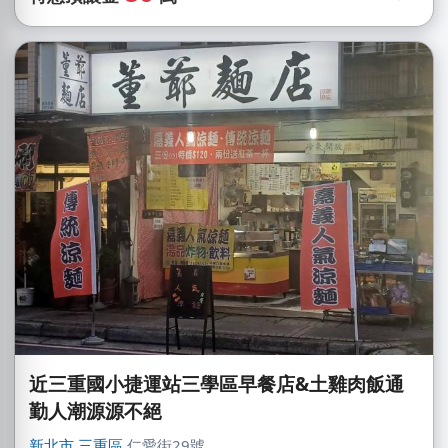
近三重國小捷運站三學區早餐店&土雞肉飯通
勤人潮源源不絕
新北市
三重區
仁愛街29號