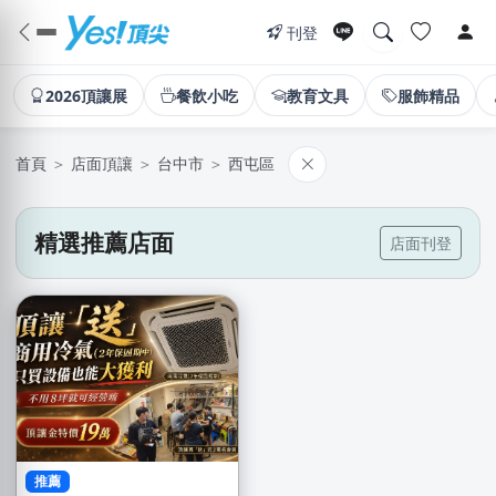
刊登
2026頂讓展
餐飲小吃
教育文具
服飾精品
首頁
＞
店面頂讓
＞
台中市
＞
西屯區
精選推薦店面
店面刊登
推薦