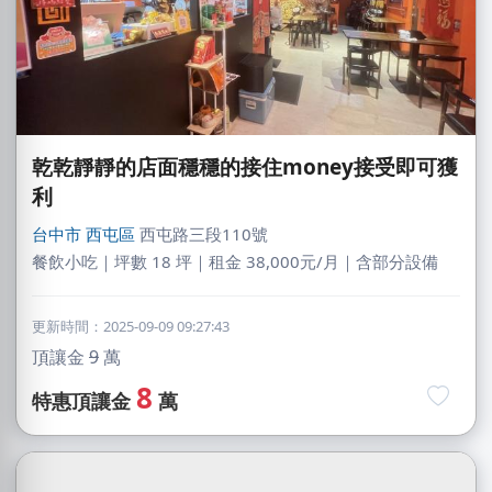
乾乾靜靜的店面穩穩的接住money接受即可獲
利
台中市
西屯區
西屯路三段110號
餐飲小吃｜坪數 18 坪｜租金 38,000元/月｜含部分設備
更新時間：2025-09-09 09:27:43
頂讓金
9
萬
8
特惠頂讓金
萬