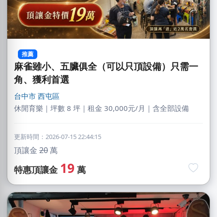
推薦
麻雀雖小、五臟俱全（可以只頂設備）只需一
角、獲利首選
台中市
西屯區
休閒育樂｜坪數 8 坪｜租金 30,000元/月｜含全部設備
更新時間：2026-07-15 22:44:15
頂讓金
20
萬
19
特惠頂讓金
萬