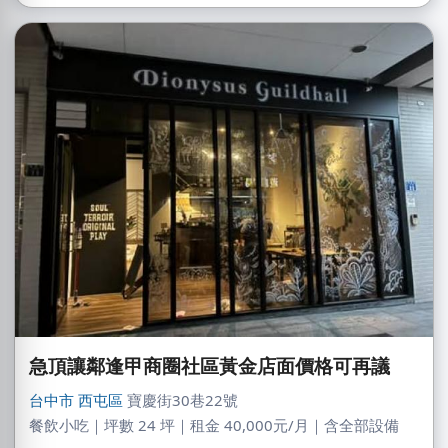
急頂讓鄰逢甲商圈社區黃金店面價格可再議
台中市
西屯區
寶慶街30巷22號
餐飲小吃｜坪數 24 坪｜租金 40,000元/月｜含全部設備