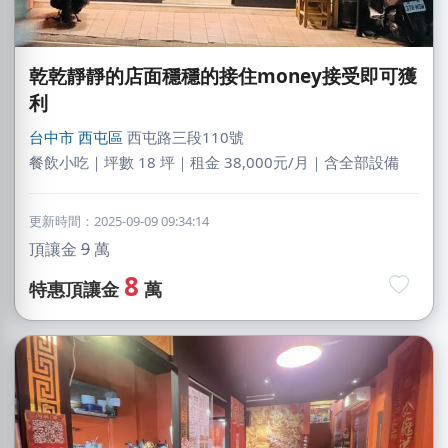
乾乾靜靜的店面穩穩的接住money接受即可獲
利
台中市
西屯區
西屯路三段110號
餐飲小吃｜坪數 18 坪｜租金 38,000元/月｜含全部設備
更新時間：2025-09-09 09:34:14
頂讓金
9
萬
8
特惠頂讓金
萬