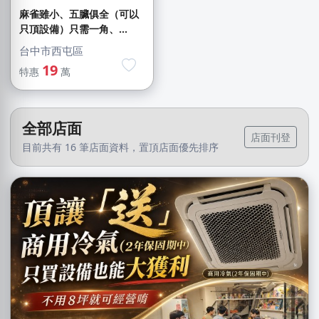
麻雀雖小、五臟俱全（可以
只頂設備）只需一角、...
台中市西屯區
19
特惠
萬
全部店面
店面刊登
目前共有 16 筆店面資料，置頂店面優先排序