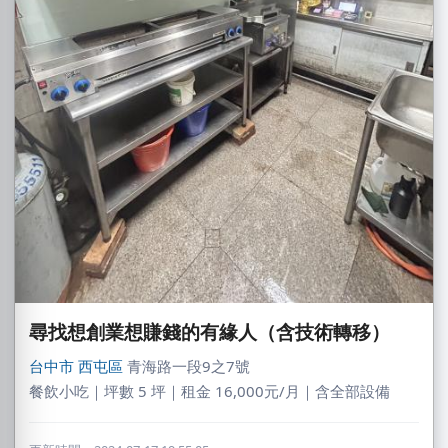
DXvid.吳
尋找想創業想賺錢的有緣人（含技術轉移）
新北市｜預算 10萬~30萬元
台中市
西屯區
青海路一段9之7號
蘇X中
餐飲小吃｜坪數 5 坪｜租金 16,000元/月｜含全部設備
高雄市｜預算 30萬~50萬元
LXone