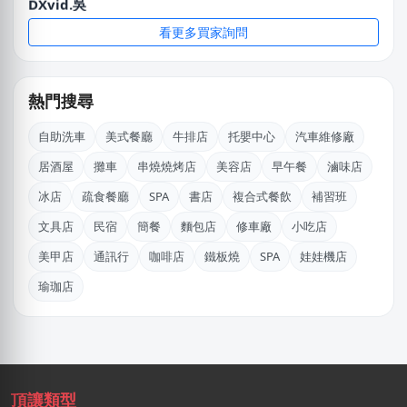
蘇X中
看更多買家詢問
高雄市｜預算 30萬~50萬元
LXone
新北市｜預算 30萬~50萬元
熱門搜尋
姜X炮
自助洗車
美式餐廳
牛排店
托嬰中心
汽車維修廠
桃園市｜預算 30萬~50萬元
居酒屋
攤車
串燒燒烤店
美容店
早午餐
滷味店
江X珮
冰店
疏食餐廳
SPA
書店
複合式餐飲
補習班
台中市｜預算 10萬元以下
文具店
民宿
簡餐
麵包店
修車廠
小吃店
郭X勤
美甲店
通訊行
咖啡店
鐵板燒
SPA
娃娃機店
桃園市｜預算 10萬元以下
瑜珈店
陳X姐
桃園市｜預算 10萬元以下
盧X鴻
頂讓類型
新北市｜預算 30萬~50萬元