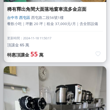
稀有釋出角間大面落地窗車流多金店面
台中市
西屯區
西屯路二段56號1樓
餐飲小吃｜坪數 20 坪｜租金 37,000元/月｜含全部設備
更新時間：2024-11-18 11:50:17
頂讓金
65
萬
55
特惠頂讓金
萬