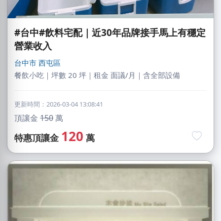
#台中#飲料宅配｜近30年品牌接手馬上有穩定
營業收入
台中市
西屯區
餐飲小吃｜坪數 20 坪｜租金 面議/月｜含全部設備
更新時間：2026-03-04 13:08:41
頂讓金
150
萬
120
特惠頂讓金
萬