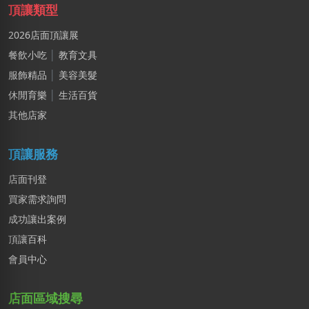
高雄市｜預算 30萬~50萬元
頂讓類型
郭X勤
2026店面頂讓展
桃園市｜預算 10萬元以下
餐飲小吃
│
教育文具
服飾精品
│
美容美髮
林X羽
桃園市｜預算 10萬~30萬元
休閒育樂
│
生活百貨
其他店家
賴X姐
新北市｜預算 10萬~30萬元
頂讓服務
店面刊登
買家需求詢問
成功讓出案例
頂讓百科
會員中心
店面區域搜尋