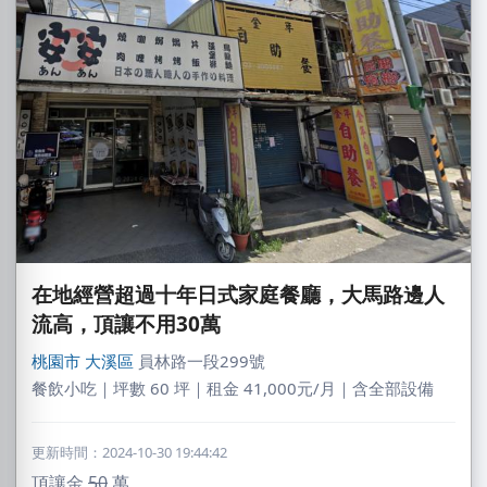
在地經營超過十年日式家庭餐廳，大馬路邊人
流高，頂讓不用30萬
桃園市
大溪區
員林路一段299號
餐飲小吃｜坪數 60 坪｜租金 41,000元/月｜含全部設備
更新時間：2024-10-30 19:44:42
頂讓金
50
萬