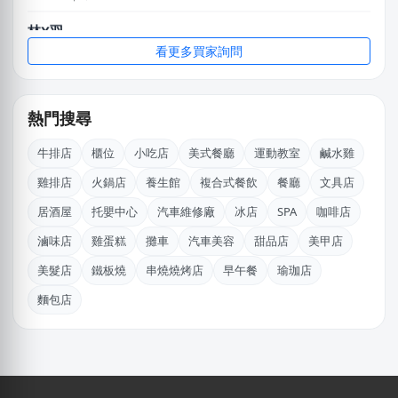
林X羽
桃園市｜預算 10萬~30萬元
看更多買家詢問
賴X姐
新北市｜預算 10萬~30萬元
熱門搜尋
黃X姐
牛排店
櫃位
小吃店
美式餐廳
運動教室
鹹水雞
基隆市｜預算 10萬~30萬元
雞排店
火鍋店
養生館
複合式餐飲
餐廳
文具店
黃X姐
居酒屋
托嬰中心
汽車維修廠
冰店
SPA
咖啡店
嘉義市｜預算 30萬~50萬元
滷味店
雞蛋糕
攤車
汽車美容
甜品店
美甲店
馬X姐
美髮店
鐵板燒
串燒燒烤店
早午餐
瑜珈店
高雄市｜預算 10萬元以下
麵包店
何
新北市｜預算 10萬~30萬元
湯X成