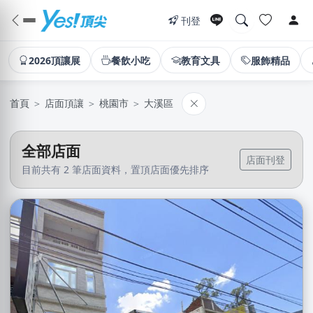
刊登
2026頂讓展
餐飲小吃
教育文具
服飾精品
首頁
＞
店面頂讓
＞
桃園市
＞
大溪區
全部店面
店面刊登
目前共有 2 筆店面資料，置頂店面優先排序