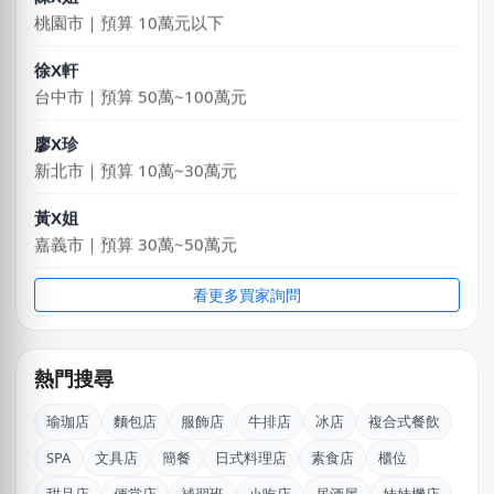
桃園市｜預算 10萬元以下
徐X軒
台中市｜預算 50萬~100萬元
廖X珍
新北市｜預算 10萬~30萬元
黃X姐
嘉義市｜預算 30萬~50萬元
KXllyChen
看更多買家詢問
新北市｜預算 30萬~50萬元
劉X儀
熱門搜尋
花蓮縣｜預算 50萬~100萬元
瑜珈店
麵包店
服飾店
牛排店
冰店
複合式餐飲
王X宏
SPA
文具店
簡餐
日式料理店
素食店
櫃位
新北市｜預算 10萬元以下