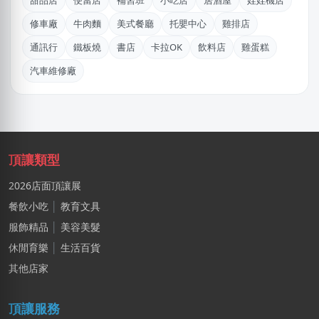
甜品店
便當店
補習班
小吃店
居酒屋
娃娃機店
黃
修車廠
牛肉麵
美式餐廳
托嬰中心
雞排店
新北市｜預算 10萬~30萬元
通訊行
鐵板燒
書店
卡拉OK
飲料店
雞蛋糕
陳X姐
汽車維修廠
桃園市｜預算 10萬元以下
徐X軒
台中市｜預算 50萬~100萬元
廖X珍
頂讓類型
新北市｜預算 10萬~30萬元
2026店面頂讓展
黃X姐
餐飲小吃
│
教育文具
嘉義市｜預算 30萬~50萬元
服飾精品
│
美容美髮
KXllyChen
休閒育樂
│
生活百貨
新北市｜預算 30萬~50萬元
其他店家
劉X儀
頂讓服務
花蓮縣｜預算 50萬~100萬元