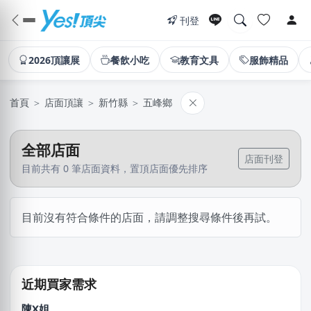
刊登
2026頂讓展
餐飲小吃
教育文具
服飾精品
首頁
＞
店面頂讓
＞
新竹縣
＞
五峰鄉
全部店面
店面刊登
目前共有 0 筆店面資料，置頂店面優先排序
王X宏
目前沒有符合條件的店面，請調整搜尋條件後再試。
新北市｜預算 10萬元以下
黃
新北市｜預算 10萬~30萬元
近期買家需求
陳X姐