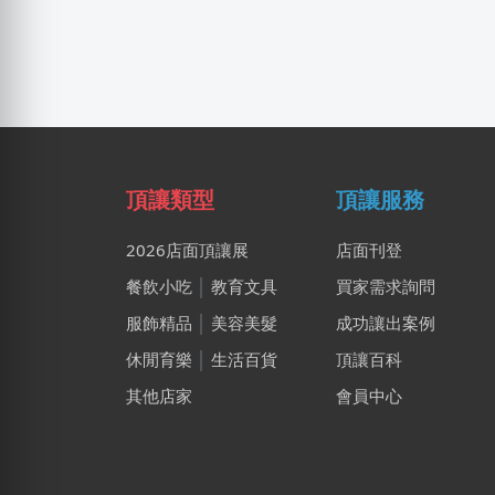
頂讓類型
頂讓服務
2026店面頂讓展
店面刊登
餐飲小吃
│
教育文具
買家需求詢問
服飾精品
│
美容美髮
成功讓出案例
休閒育樂
│
生活百貨
頂讓百科
其他店家
會員中心