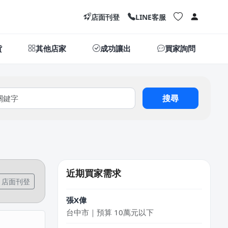
新北市｜預算 10萬~30萬元
店面刊登
LINE客服
李X臻
台中市｜預算 30萬~50萬元
貨
其他店家
成功讓出
買家詢問
黃X姐
嘉義市｜預算 30萬~50萬元
湯X成
搜尋
高雄市｜預算 30萬~50萬元
DXvid.吳
新北市｜預算 10萬~30萬元
林X芷
近期買家需求
新北市｜預算 10萬~30萬元
店面刊登
張X偉
台中市｜預算 10萬元以下