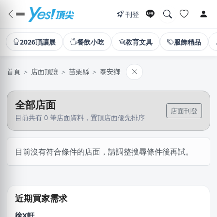
刊登
2026頂讓展
餐飲小吃
教育文具
服飾精品
首頁
＞
店面頂讓
＞
苗栗縣
＞
泰安鄉
全部店面
店面刊登
目前共有 0 筆店面資料，置頂店面優先排序
吳X生
目前沒有符合條件的店面，請調整搜尋條件後再試。
新北市｜預算 50萬~100萬元
盛X豪
新北市｜預算 10萬~30萬元
近期買家需求
徐X軒