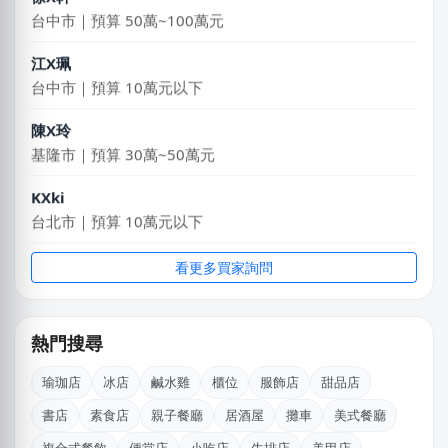
台中市｜預算 50萬~100萬元
江X珮
台中市｜預算 10萬元以下
陳X玲
基隆市｜預算 30萬~50萬元
KXki
台北市｜預算 10萬元以下
游X姐
看更多買家詢問
新北市｜預算 10萬~30萬元
賴X姐
熱門搜尋
新北市｜預算 10萬~30萬元
瑜珈店
冰店
鹹水雞
櫃位
服飾店
甜品店
吳X生
書店
素食店
親子餐廳
居酒屋
攤車
美式餐廳
新北市｜預算 50萬~100萬元