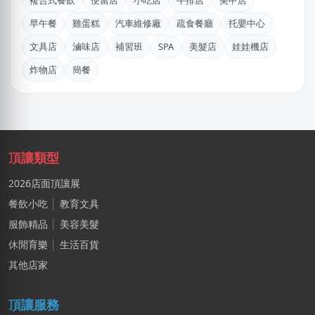
複合式餐飲
便當店
小吃店
牛排店
美甲店
盛X豪
早午餐
雞蛋糕
汽車維修廠
疏食餐廳
托嬰中心
新北市｜預算 10萬~30萬元
文具店
滷味店
補習班
SPA
美髮店
娃娃機店
徐X軒
炸物店
簡餐
台中市｜預算 50萬~100萬元
江X珮
台中市｜預算 10萬元以下
陳X玲
頂讓類型
基隆市｜預算 30萬~50萬元
2026店面頂讓展
KXki
餐飲小吃
│
教育文具
台北市｜預算 10萬元以下
服飾精品
│
美容美髮
游X姐
休閒育樂
│
生活百貨
新北市｜預算 10萬~30萬元
其他店家
賴X姐
頂讓服務
新北市｜預算 10萬~30萬元