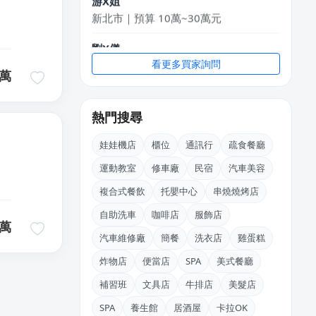
新北市｜預算 10萬~30萬元
劉X儀
花蓮縣｜預算 50萬~100萬元
看更多買家詢問
萬
盛X豪
新北市｜預算 10萬~30萬元
熱門搜尋
邱X恩
娃娃機店
櫃位
通訊行
疏食餐廳
桃園市｜預算 10萬~30萬元
運動教室
修車廠
民宿
汽車美容
KXllyChen
複合式餐飲
托嬰中心
串燒燒烤店
新北市｜預算 30萬~50萬元
自助洗車
咖啡店
服飾店
萬
馬X凱
汽車維修廠
簡餐
洗衣店
雞蛋糕
苗栗縣｜預算 30萬~50萬元
炸物店
便當店
SPA
美式餐廳
補習班
文具店
牛排店
美髮店
SPA
養生館
居酒屋
卡拉OK