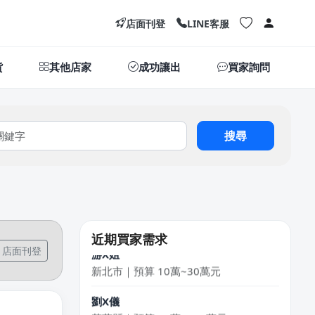
店面刊登
LINE客服
貨
其他店家
成功讓出
買家詢問
搜尋
LXone
新北市｜預算 30萬~50萬元
陳X豪
台北市｜預算 30萬~50萬元
近期買家需求
游X姐
店面刊登
新北市｜預算 10萬~30萬元
劉X儀
花蓮縣｜預算 50萬~100萬元