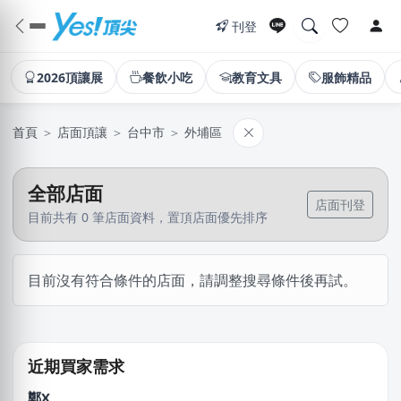
刊登
2026頂讓展
餐飲小吃
教育文具
服飾精品
首頁
＞
店面頂讓
＞
台中市
＞
外埔區
全部店面
店面刊登
目前共有 0 筆店面資料，置頂店面優先排序
鄭X克
目前沒有符合條件的店面，請調整搜尋條件後再試。
桃園市｜預算 10萬~30萬元
王X姐
新竹市｜預算 50萬~100萬元
近期買家需求
鄭X