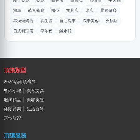
親子餐廳
餐廳
麵包店
鐵板燒
雞排店
牛肉麵
王X姐
攤車
疏食餐廳
櫃位
文具店
冰店
景觀餐廳
新竹市｜預算 50萬~100萬元
串燒燒烤店
養生館
自助洗車
汽車美容
火鍋店
鄭X
日式料理店
早午餐
鹹水雞
桃園市｜預算 100萬元以上
陳X樂
新北市｜預算 50萬~100萬元
麥X
頂讓類型
高雄市｜預算 30萬~50萬元
2026店面頂讓展
王X宏
餐飲小吃
│
教育文具
新北市｜預算 10萬元以下
服飾精品
│
美容美髮
BXch
休閒育樂
│
生活百貨
台北市｜預算 10萬元以下
其他店家
陳X姐
頂讓服務
桃園市｜預算 10萬元以下