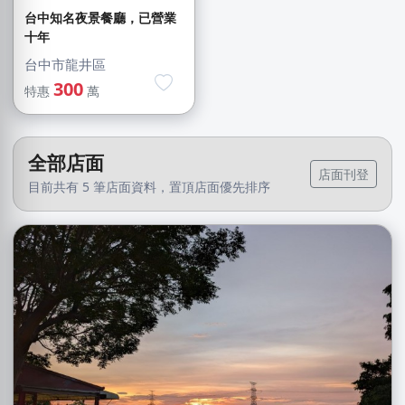
台中知名夜景餐廳，已營業
十年
台中市龍井區
300
特惠
萬
全部店面
店面刊登
目前共有 5 筆店面資料，置頂店面優先排序