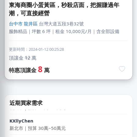
東海商圈小蛋黃區，秒殺店面，把握賺過年
潮，可直接經營
台中市
龍井區
台灣大道五段3巷32號
服飾精品｜坪數 6 坪｜租金 10,000元/月｜含全部設備
更新時間：2024-01-12 00:25:28
簡X之
頂讓金
12
萬
桃園市｜預算 10萬~30萬元
8
特惠頂讓金
萬
劉X儀
花蓮縣｜預算 50萬~100萬元
林X羽
近期買家需求
桃園市｜預算 10萬~30萬元
KXllyChen
新北市｜預算 30萬~50萬元
吳X生