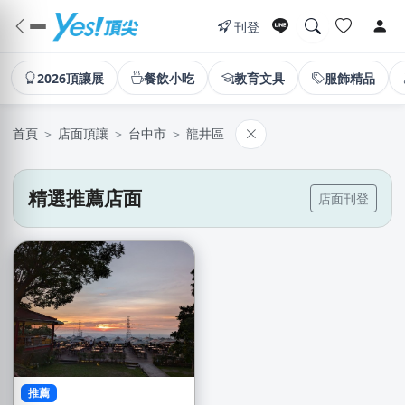
刊登
2026頂讓展
餐飲小吃
教育文具
服飾精品
首頁
＞
店面頂讓
＞
台中市
＞
龍井區
精選推薦店面
店面刊登
推薦