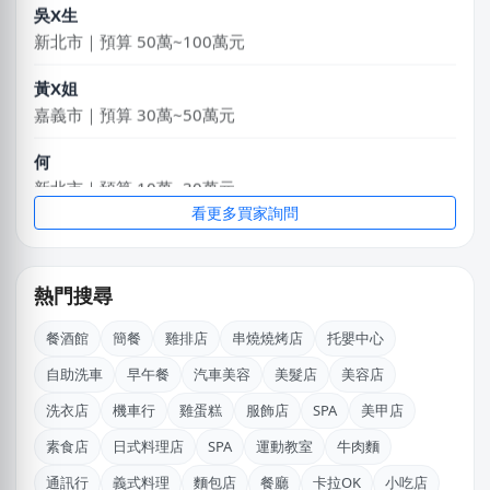
新北市｜預算 50萬~100萬元
黃X姐
嘉義市｜預算 30萬~50萬元
何
新北市｜預算 10萬~30萬元
看更多買家詢問
黃X姐
基隆市｜預算 10萬~30萬元
簡X之
熱門搜尋
桃園市｜預算 10萬~30萬元
餐酒館
簡餐
雞排店
串燒燒烤店
托嬰中心
劉X儀
自助洗車
早午餐
汽車美容
美髮店
美容店
花蓮縣｜預算 50萬~100萬元
洗衣店
機車行
雞蛋糕
服飾店
SPA
美甲店
林X羽
素食店
日式料理店
SPA
運動教室
牛肉麵
桃園市｜預算 10萬~30萬元
通訊行
義式料理
麵包店
餐廳
卡拉OK
小吃店