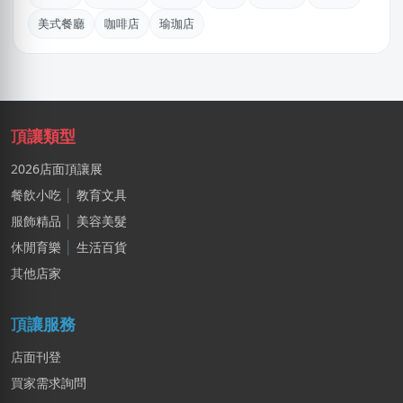
KXllyChen
美式餐廳
咖啡店
瑜珈店
新北市｜預算 30萬~50萬元
吳X生
新北市｜預算 50萬~100萬元
頂讓類型
黃X姐
嘉義市｜預算 30萬~50萬元
2026店面頂讓展
餐飲小吃
│
教育文具
何
新北市｜預算 10萬~30萬元
服飾精品
│
美容美髮
休閒育樂
│
生活百貨
黃X姐
其他店家
基隆市｜預算 10萬~30萬元
頂讓服務
店面刊登
買家需求詢問