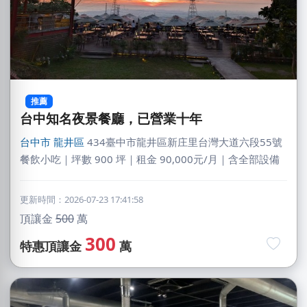
推薦
台中知名夜景餐廳，已營業十年
台中市
龍井區
434臺中市龍井區新庄里台灣大道六段55號
餐飲小吃｜坪數 900 坪｜租金 90,000元/月｜含全部設備
更新時間：2026-07-23 17:41:58
頂讓金
500
萬
300
特惠頂讓金
萬