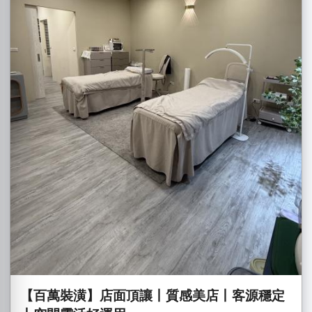
【百萬裝潢】店面頂讓丨質感美店丨客源穩定