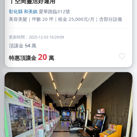
丨空間靈活好運用
彰化縣
和美鎮
愛華路臨312號
美容美髮｜坪數 20 坪｜租金 25,000元/月｜含部分設備
更新時間：2025-12-03 16:29:09
頂讓金
54
萬
20
特惠頂讓金
萬