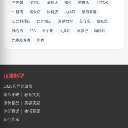
牛肉麵
便當店
滷味店
櫃位
雞排店
卡拉OK
游X姐
牛排店
素食店
飲料店
火鍋店
景觀餐廳
新北市｜預算 10萬~30萬元
日式料理店
娃娃機店
運動教室
美容店
鐵板燒
林X羽
麵包店
SPA
早午餐
文具店
通訊行
咖啡店
桃園市｜預算 10萬~30萬元
汽車維修廠
簡餐
江X珮
台中市｜預算 10萬元以下
鄭X
桃園市｜預算 100萬元以上
頂讓類型
林X志
2026店面頂讓展
台中市｜預算 10萬~30萬元
餐飲小吃
│
教育文具
DXvid.吳
服飾精品
│
美容美髮
新北市｜預算 10萬~30萬元
休閒育樂
│
生活百貨
其他店家
黃X甯
台北市｜預算 50萬~100萬元