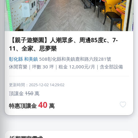
【親子遊樂園】人潮眾多、周邊85度c、7-
11、全家、思夢樂
彰化縣
和美鎮
508彰化縣和美鎮鹿和路六段281號
休閒育樂｜坪數 30 坪｜租金 12,000元/月｜含全部設備
更新時間：2025-12-02 14:29:02
頂讓金
150
萬
丁X臨
40
新北市｜預算 30萬~50萬元
特惠頂讓金
萬
游X姐
新北市｜預算 10萬~30萬元
林X羽