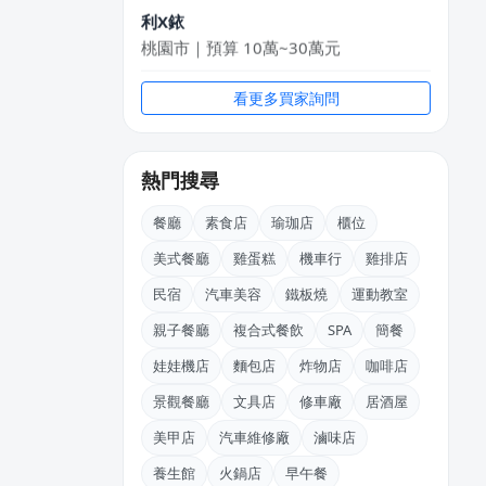
利X銥
桃園市｜預算 10萬~30萬元
簡X之
看更多買家詢問
桃園市｜預算 10萬~30萬元
廖X珍
熱門搜尋
新北市｜預算 10萬~30萬元
餐廳
素食店
瑜珈店
櫃位
姚X生
嘉義市｜預算 10萬~30萬元
美式餐廳
雞蛋糕
機車行
雞排店
民宿
汽車美容
鐵板燒
運動教室
李X生
新北市｜預算 10萬元以下
親子餐廳
複合式餐飲
SPA
簡餐
娃娃機店
麵包店
炸物店
咖啡店
江X珮
台中市｜預算 10萬元以下
景觀餐廳
文具店
修車廠
居酒屋
美甲店
汽車維修廠
滷味店
養生館
火鍋店
早午餐