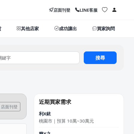
店面刊登
LINE客服
貨
其他店家
成功讓出
買家詢問
搜尋
阿X
新北市｜預算 50萬~100萬元
DXvid.吳
新北市｜預算 10萬~30萬元
近期買家需求
店面刊登
利X銥
桃園市｜預算 10萬~30萬元
簡X之