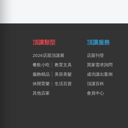
頂讓類型
頂讓服務
2026店面頂讓展
店面刊登
餐飲小吃
│
教育文具
買家需求詢問
服飾精品
│
美容美髮
成功讓出案例
休閒育樂
│
生活百貨
頂讓百科
其他店家
會員中心