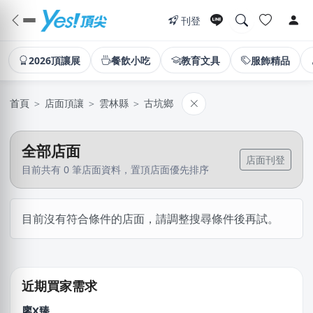
刊登
2026頂讓展
餐飲小吃
教育文具
服飾精品
首頁
＞
店面頂讓
＞
雲林縣
＞
古坑鄉
全部店面
店面刊登
目前共有 0 筆店面資料，置頂店面優先排序
謝X生
目前沒有符合條件的店面，請調整搜尋條件後再試。
台中市｜預算 10萬~30萬元
林X羽
桃園市｜預算 10萬~30萬元
近期買家需求
廖X臻