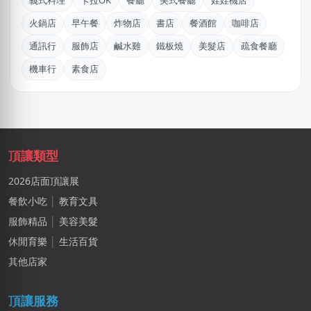
義式料理
卡拉OK
餐廳
美式餐廳
娃娃機店
林X羽
火鍋店
早午餐
炸物店
書店
餐酒館
咖啡店
桃園市｜預算 10萬~30萬元
通訊行
服飾店
鹹水雞
鐵板燒
美髮店
疏食餐廳
廖X臻
機車行
素食店
新北市｜預算 30萬~50萬元
游X姐
新北市｜預算 10萬~30萬元
廖X姐
頂讓類型
南投縣｜預算 10萬~30萬元
2026店面頂讓展
徐X維
餐飲小吃
│
教育文具
桃園市｜預算 10萬~30萬元
服飾精品
│
美容美髮
廖X珍
休閒育樂
│
生活百貨
新北市｜預算 10萬~30萬元
其他店家
周X華
頂讓服務
台北市｜預算 50萬~100萬元