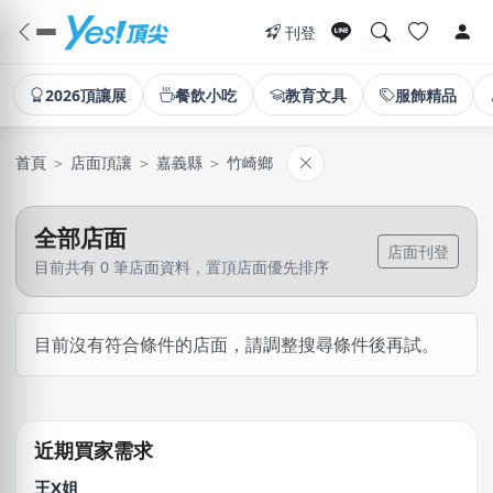
刊登
2026頂讓展
餐飲小吃
教育文具
服飾精品
首頁
＞
店面頂讓
＞
嘉義縣
＞
竹崎鄉
全部店面
店面刊登
目前共有 0 筆店面資料，置頂店面優先排序
簡X之
目前沒有符合條件的店面，請調整搜尋條件後再試。
桃園市｜預算 10萬~30萬元
石X文
桃園市｜預算 10萬元以下
近期買家需求
王X姐