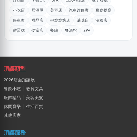
炸物店
卡拉OK
SPA
日式料理店
親子餐廳
石X文
小吃店
居酒屋
美容店
汽車維修廠
疏食餐廳
桃園市｜預算 10萬元以下
修車廠
甜品店
串燒燒烤店
滷味店
洗衣店
王X姐
雞蛋糕
便當店
餐廳
餐酒館
SPA
新竹市｜預算 50萬~100萬元
丘X华
新北市｜預算 10萬~30萬元
BXch
頂讓類型
台北市｜預算 10萬元以下
2026店面頂讓展
劉X姐
餐飲小吃
│
教育文具
桃園市｜預算 10萬~30萬元
服飾精品
│
美容美髮
姜X炮
休閒育樂
│
生活百貨
桃園市｜預算 30萬~50萬元
其他店家
盧X鴻
頂讓服務
新北市｜預算 30萬~50萬元