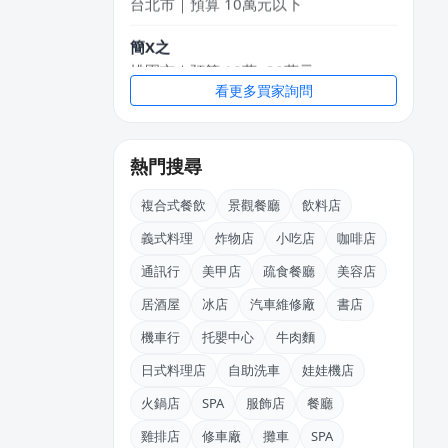
簡X之
桃園市｜預算 10萬~30萬元
看更多買家詢問
黃X舒
桃園市｜預算 10萬~30萬元
熱門搜尋
王X鈞
新北市｜預算 10萬~30萬元
複合式餐飲
景觀餐廳
飲料店
義式料理
炸物店
小吃店
咖啡店
通訊行
美甲店
疏食餐廳
美容店
居酒屋
冰店
汽車維修廠
書店
機車行
托嬰中心
牛肉麵
日式料理店
自助洗車
娃娃機店
火鍋店
SPA
服飾店
餐廳
雞排店
修車廠
攤車
SPA