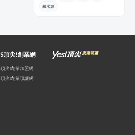
鹹水雞
ES頂尖!創業網
ES頂尖!創業加盟網
ES頂尖!創業頂讓網