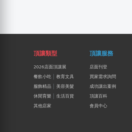
頂讓類型
頂讓服務
2026店面頂讓展
店面刊登
餐飲小吃
│
教育文具
買家需求詢問
服飾精品
│
美容美髮
成功讓出案例
休閒育樂
│
生活百貨
頂讓百科
其他店家
會員中心