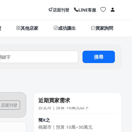
店面刊登
LINE客服
吳X瑄
桃園市｜預算 10萬元以下
貨
其他店家
成功讓出
買家詢問
LXone
新北市｜預算 30萬~50萬元
搜尋
王X姐
新竹市｜預算 50萬~100萬元
韓X勳
新北市｜預算 10萬~30萬元
徐X
近期買家需求
台北市｜預算 10萬元以下
店面刊登
簡X之
桃園市｜預算 10萬~30萬元