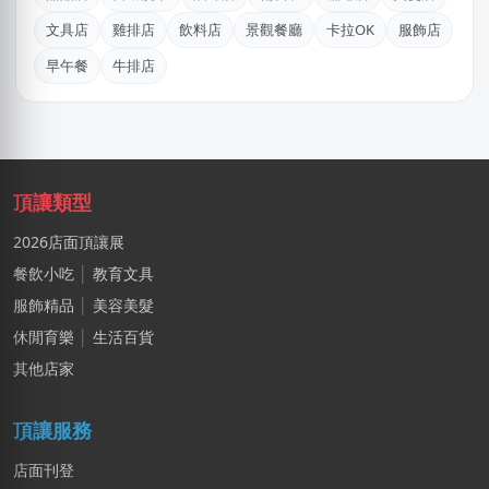
莊X岑
文具店
雞排店
飲料店
景觀餐廳
卡拉OK
服飾店
高雄市｜預算 30萬~50萬元
早午餐
牛排店
徐X生
高雄市｜預算 10萬元以下
阿X
新北市｜預算 50萬~100萬元
頂讓類型
劉X儀
2026店面頂讓展
花蓮縣｜預算 50萬~100萬元
餐飲小吃
│
教育文具
服飾精品
│
美容美髮
陳X樂
新北市｜預算 50萬~100萬元
休閒育樂
│
生活百貨
其他店家
邱X恩
桃園市｜預算 10萬~30萬元
頂讓服務
店面刊登