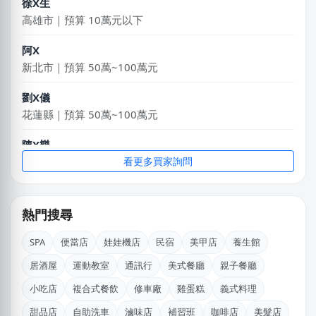
高雄市｜預算 10萬元以下
阿X
新北市｜預算 50萬~100萬元
劉X儀
花蓮縣｜預算 50萬~100萬元
陳X樂
新北市｜預算 50萬~100萬元
看更多買家詢問
邱X恩
桃園市｜預算 10萬~30萬元
熱門搜尋
林X志
SPA
便當店
娃娃機店
民宿
美甲店
養生館
台中市｜預算 10萬~30萬元
居酒屋
運動教室
通訊行
美式餐廳
親子餐廳
廖X姐
小吃店
複合式餐飲
修車廠
雞蛋糕
義式料理
南投縣｜預算 10萬~30萬元
甜品店
自助洗車
滷味店
補習班
咖啡店
美髮店