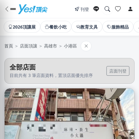
刊登
2026頂讓展
餐飲小吃
教育文具
服飾精品
首頁
＞
店面頂讓
＞
高雄市
＞
小港區
全部店面
店面刊登
目前共有 3 筆店面資料，置頂店面優先排序