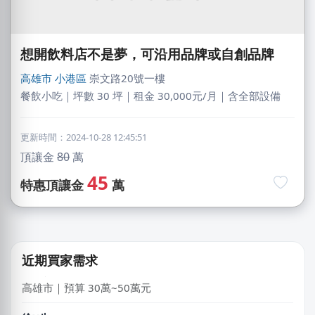
想開飲料店不是夢，可沿用品牌或自創品牌
高雄市
小港區
崇文路20號一樓
餐飲小吃｜坪數 30 坪｜租金 30,000元/月｜含全部設備
更新時間：2024-10-28 12:45:51
頂讓金
80
萬
林X志
45
特惠頂讓金
萬
台中市｜預算 10萬~30萬元
廖X姐
南投縣｜預算 10萬~30萬元
近期買家需求
莊X岑
高雄市｜預算 30萬~50萬元
徐X生