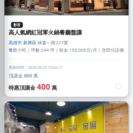
影音
高人氣網紅冠軍火鍋餐廳盤讓
高雄市
新興區
林森一路227號
餐飲小吃｜坪數 244 坪｜租金 150,000元/月｜含部分設備
更新時間：2025-03-25 15:02:17
頂讓金
800
萬
400
特惠頂讓金
萬