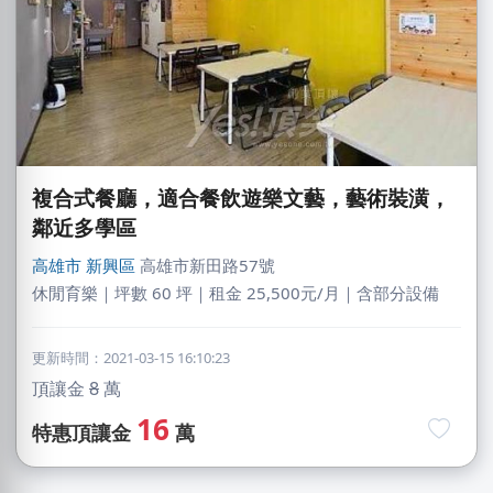
複合式餐廳，適合餐飲遊樂文藝，藝術裝潢，
鄰近多學區
高雄市
新興區
高雄市新田路57號
休閒育樂｜坪數 60 坪｜租金 25,500元/月｜含部分設備
更新時間：2021-03-15 16:10:23
謝X生
頂讓金
8
萬
台中市｜預算 10萬~30萬元
16
特惠頂讓金
萬
丘X华
新北市｜預算 10萬~30萬元