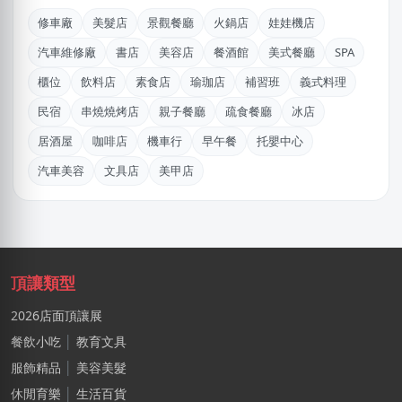
台中市｜預算 10萬~30萬元
修車廠
美髮店
景觀餐廳
火鍋店
娃娃機店
丘X华
汽車維修廠
書店
美容店
餐酒館
美式餐廳
SPA
新北市｜預算 10萬~30萬元
櫃位
飲料店
素食店
瑜珈店
補習班
義式料理
阿X
民宿
串燒燒烤店
親子餐廳
疏食餐廳
冰店
新北市｜預算 50萬~100萬元
居酒屋
咖啡店
機車行
早午餐
托嬰中心
江X珮
汽車美容
文具店
美甲店
台中市｜預算 10萬元以下
阿X
新北市｜預算 50萬~100萬元
頂讓類型
廖X臻
新北市｜預算 30萬~50萬元
2026店面頂讓展
餐飲小吃
│
教育文具
DXvid.吳
新北市｜預算 10萬~30萬元
服飾精品
│
美容美髮
休閒育樂
│
生活百貨