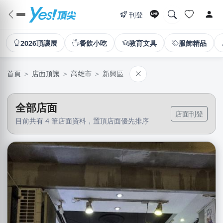
刊登
2026頂讓展
餐飲小吃
教育文具
服飾精品
首頁
＞
店面頂讓
＞
高雄市
＞
新興區
全部店面
店面刊登
目前共有 4 筆店面資料，置頂店面優先排序