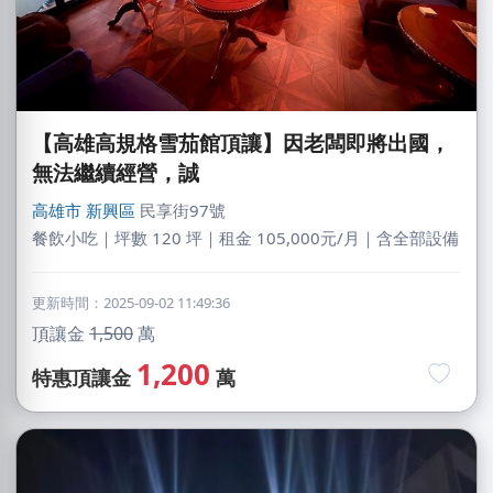
【高雄高規格雪茄館頂讓】因老闆即將出國，
無法繼續經營，誠
高雄市
新興區
民享街97號
餐飲小吃｜坪數 120 坪｜租金 105,000元/月｜含全部設備
更新時間：2025-09-02 11:49:36
頂讓金
1,500
萬
1,200
特惠頂讓金
萬