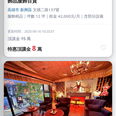
飾品服飾百貨
高雄市
新興區
文橫二路137號
服飾精品｜坪數 12 坪｜租金 42,000元/月｜含部分設備
更新時間：2025-09-16 10:23:37
頂讓金
15
萬
8
特惠頂讓金
萬