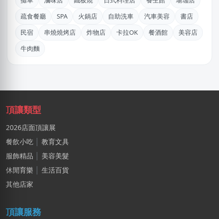
攤車
滷味店
鐵板燒
日式料理店
養生館
瑜珈店
謝X聿
疏食餐廳
SPA
火鍋店
自助洗車
汽車美容
書店
高雄市｜預算 30萬~50萬元
民宿
串燒燒烤店
炸物店
卡拉OK
餐酒館
美容店
阿X
牛肉麵
新北市｜預算 50萬~100萬元
黃
新北市｜預算 10萬~30萬元
廖X臻
頂讓類型
新北市｜預算 30萬~50萬元
2026店面頂讓展
盛X豪
餐飲小吃
│
教育文具
新北市｜預算 10萬~30萬元
服飾精品
│
美容美髮
休閒育樂
│
生活百貨
劉X儀
花蓮縣｜預算 50萬~100萬元
其他店家
李X臻
頂讓服務
台中市｜預算 30萬~50萬元