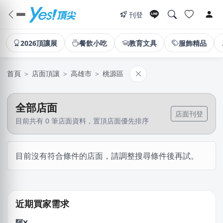
刊登
2026頂讓展
餐飲小吃
教育文具
服飾精品
首頁
＞
店面頂讓
＞
高雄市
＞
桃源區
全部店面
店面刊登
目前共有 0 筆店面資料，置頂店面優先排序
林X芷
目前沒有符合條件的店面，請調整搜尋條件後再試。
新北市｜預算 10萬~30萬元
謝X聿
高雄市｜預算 30萬~50萬元
近期買家需求
阿X