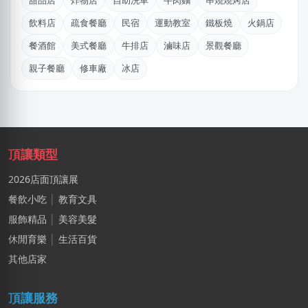
甜品店
炸物店
自助洗車
牛肉麵
串燒燒烤店
阿X
飲料店
疏食餐廳
民宿
運動教室
鐵板燒
火鍋店
新北市｜預算 50萬~100萬元
餐酒館
美式餐廳
牛排店
滷味店
景觀餐廳
周X華
親子餐廳
修車廠
冰店
台北市｜預算 50萬~100萬元
BXch
台北市｜預算 10萬元以下
馬X姐
頂讓類型
高雄市｜預算 10萬元以下
2026店面頂讓展
阿X
餐飲小吃
│
教育文具
新北市｜預算 50萬~100萬元
服飾精品
│
美容美髮
休閒育樂
│
生活百貨
郭X生
台北市｜預算 10萬~30萬元
其他店家
游X諠
頂讓服務
彰化縣｜預算 10萬~30萬元