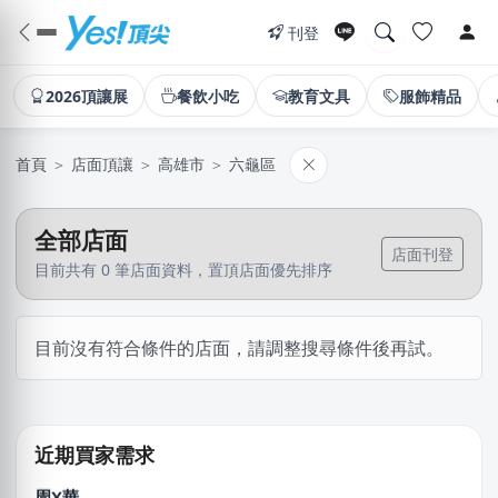
刊登
2026頂讓展
餐飲小吃
教育文具
服飾精品
首頁
＞
店面頂讓
＞
高雄市
＞
六龜區
全部店面
店面刊登
目前共有 0 筆店面資料，置頂店面優先排序
林X芷
目前沒有符合條件的店面，請調整搜尋條件後再試。
新北市｜預算 10萬~30萬元
阿X
新北市｜預算 50萬~100萬元
近期買家需求
周X華