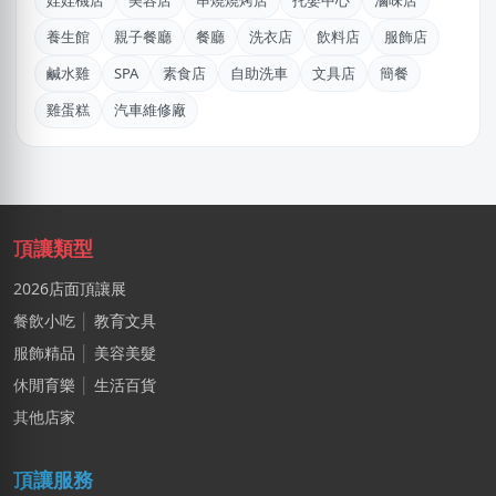
娃娃機店
美容店
串燒燒烤店
托嬰中心
滷味店
傑X
養生館
親子餐廳
餐廳
洗衣店
飲料店
服飾店
台中市｜預算 50萬~100萬元
鹹水雞
SPA
素食店
自助洗車
文具店
簡餐
石X文
雞蛋糕
汽車維修廠
桃園市｜預算 10萬元以下
陳X玲
基隆市｜預算 30萬~50萬元
徐X生
頂讓類型
高雄市｜預算 10萬元以下
2026店面頂讓展
王X宏
餐飲小吃
│
教育文具
新北市｜預算 10萬元以下
服飾精品
│
美容美髮
休閒育樂
│
生活百貨
徐X
台北市｜預算 10萬元以下
其他店家
黃X甯
頂讓服務
台北市｜預算 50萬~100萬元