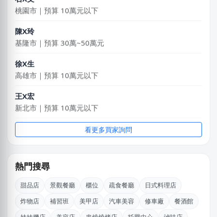
桃園市｜預算 10萬元以下
陳X玲
基隆市｜預算 30萬~50萬元
徐X生
高雄市｜預算 10萬元以下
王X宏
新北市｜預算 10萬元以下
徐X
看更多買家詢問
台北市｜預算 10萬元以下
黃X甯
熱門搜尋
台北市｜預算 50萬~100萬元
甜品店
景觀餐廳
櫃位
疏食餐廳
日式料理店
徐X維
炸物店
補習班
美甲店
汽車美容
修車廠
餐酒館
桃園市｜預算 10萬~30萬元