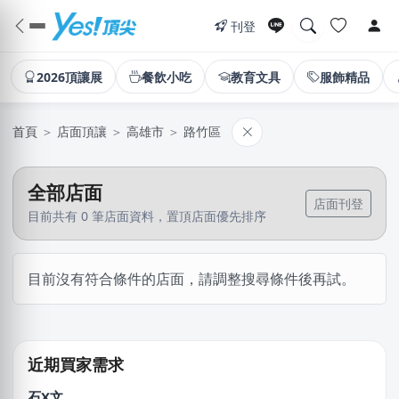
刊登
2026頂讓展
餐飲小吃
教育文具
服飾精品
首頁
＞
店面頂讓
＞
高雄市
＞
路竹區
全部店面
店面刊登
目前共有 0 筆店面資料，置頂店面優先排序
徐X維
目前沒有符合條件的店面，請調整搜尋條件後再試。
桃園市｜預算 10萬~30萬元
傑X
台中市｜預算 50萬~100萬元
近期買家需求
石X文