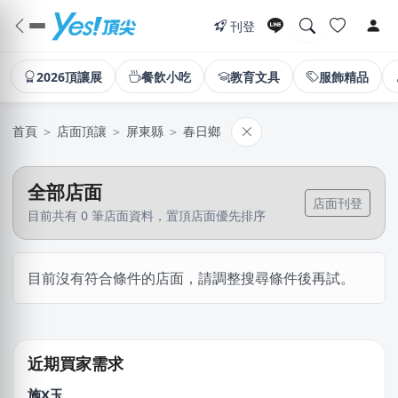
刊登
2026頂讓展
餐飲小吃
教育文具
服飾精品
首頁
＞
店面頂讓
＞
屏東縣
＞
春日鄉
全部店面
店面刊登
目前共有 0 筆店面資料，置頂店面優先排序
李X綺
目前沒有符合條件的店面，請調整搜尋條件後再試。
新北市｜預算 10萬~30萬元
林X羽
桃園市｜預算 10萬~30萬元
近期買家需求
施X玉