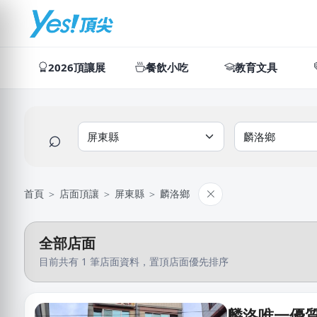
2026頂讓展
餐飲小吃
教育文具
⌕
首頁
＞
店面頂讓
＞
屏東縣
＞
麟洛鄉
全部店面
目前共有 1 筆店面資料，置頂店面優先排序
麟洛唯一優