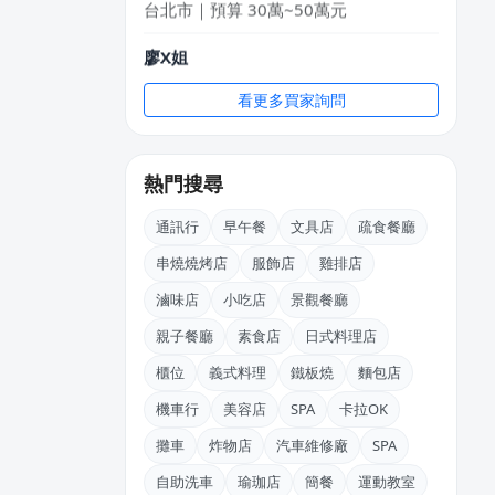
廖X姐
南投縣｜預算 10萬~30萬元
看更多買家詢問
KXllyChen
新北市｜預算 30萬~50萬元
熱門搜尋
陳X姐
桃園市｜預算 10萬元以下
通訊行
早午餐
文具店
疏食餐廳
串燒燒烤店
服飾店
雞排店
許X昌
台中市｜預算 10萬元以下
滷味店
小吃店
景觀餐廳
親子餐廳
素食店
日式料理店
謝X生
台中市｜預算 10萬~30萬元
櫃位
義式料理
鐵板燒
麵包店
機車行
美容店
SPA
卡拉OK
攤車
炸物店
汽車維修廠
SPA
自助洗車
瑜珈店
簡餐
運動教室