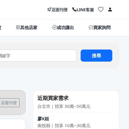
店面刊登
LINE客服
貨
其他店家
成功讓出
買家詢問
搜尋
劉X儀
花蓮縣｜預算 50萬~100萬元
LXone
新北市｜預算 30萬~50萬元
陳X文
近期買家需求
台北市｜預算 30萬~50萬元
店面刊登
廖X姐
南投縣｜預算 10萬~30萬元