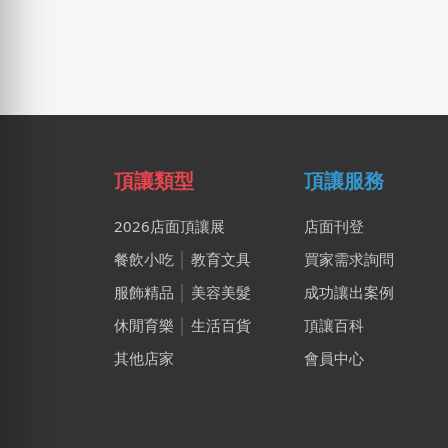
頂讓類型
頂讓服務
2026店面頂讓展
店面刊登
餐飲小吃
│
教育文具
買家需求詢問
服飾精品
│
美容美髮
成功讓出案例
休閒育樂
│
生活百貨
頂讓百科
其他店家
會員中心