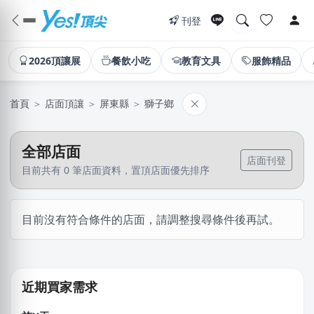
刊登
2026頂讓展
餐飲小吃
教育文具
服飾精品
首頁
＞
店面頂讓
＞
屏東縣
＞
獅子鄉
全部店面
店面刊登
目前共有 0 筆店面資料，置頂店面優先排序
目前沒有符合條件的店面，請調整搜尋條件後再試。
鄭X
桃園市｜預算 100萬元以上
林X芷
新北市｜預算 10萬~30萬元
近期買家需求
施X玉