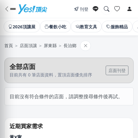
刊登
2026頂讓展
餐飲小吃
教育文具
服飾精品
首頁
＞
店面頂讓
＞
屏東縣
＞
長治鄉
全部店面
店面刊登
目前共有 0 筆店面資料，置頂店面優先排序
盧X鴻
目前沒有符合條件的店面，請調整搜尋條件後再試。
新北市｜預算 30萬~50萬元
王X鈞
新北市｜預算 10萬~30萬元
近期買家需求
黃X甯