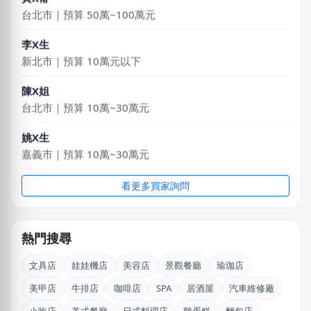
台北市｜預算 50萬~100萬元
李X生
新北市｜預算 10萬元以下
陳X姐
台北市｜預算 10萬~30萬元
姚X生
嘉義市｜預算 10萬~30萬元
謝X生
看更多買家詢問
台中市｜預算 10萬~30萬元
許X昌
熱門搜尋
台中市｜預算 10萬元以下
文具店
娃娃機店
美容店
景觀餐廳
瑜珈店
盧X鴻
美甲店
牛排店
咖啡店
SPA
居酒屋
汽車維修廠
新北市｜預算 30萬~50萬元