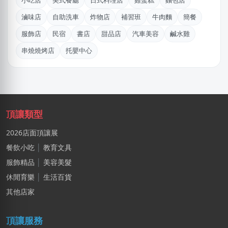
小吃店
美式餐廳
日式料理店
雞蛋糕
麵包店
王X鈞
滷味店
自助洗車
炸物店
補習班
牛肉麵
簡餐
新北市｜預算 10萬~30萬元
服飾店
民宿
書店
甜品店
汽車美容
鹹水雞
黃X甯
串燒燒烤店
托嬰中心
台北市｜預算 50萬~100萬元
李X生
新北市｜預算 10萬元以下
陳X姐
頂讓類型
台北市｜預算 10萬~30萬元
2026店面頂讓展
姚X生
餐飲小吃
│
教育文具
嘉義市｜預算 10萬~30萬元
服飾精品
│
美容美髮
休閒育樂
│
生活百貨
謝X生
台中市｜預算 10萬~30萬元
其他店家
許X昌
頂讓服務
台中市｜預算 10萬元以下